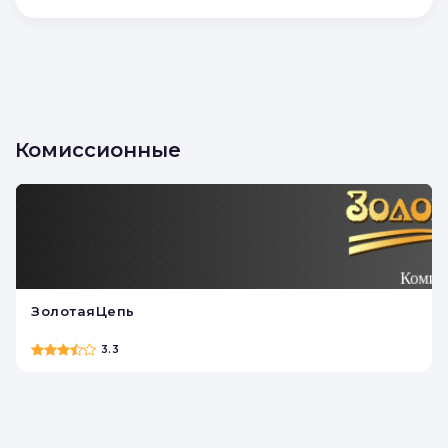
Комиссионные
ЗолотаяЦепь
3.3