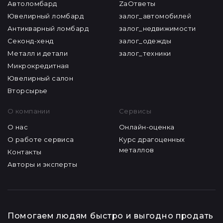
Автоломбард
ZaОтветы
Ювелирный ломбард
залог_автомобилей
Антикварный ломбард
залог_недвижимости
Секонд-хенд
залог_одежды
Металл и детали
залог_техники
Микрокредитная
Ювелирный салон
Вторсырье
О компании
Сервисы
О нас
Онлайн-оценка
О работе сервиса
Курс драгоценных
металлов
Контакты
Авторы и эксперты
Помогаем людям быстро и выгодно продать