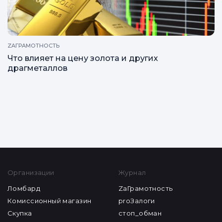
ZAГРАМОТНОСТЬ
Что влияет на цену золота и других
драгметаллов
Все статьи
Организации
Журнал
Ломбард
ZaГрамотность
Комиссионный магазин
proЗалоги
Скупка
стоп_обман