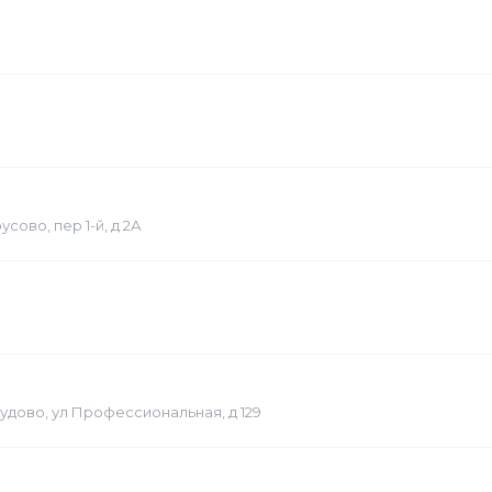
усово, пер 1-й, д 2А
судово, ул Профессиональная, д 129