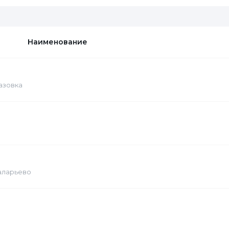
Наименование
казовка
Саларьево