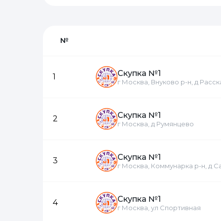
№
Скупка №1
1
г Москва, Внуково р-н, д Расс
Скупка №1
2
г Москва, д Румянцево
Скупка №1
3
г Москва, Коммунарка р-н, д 
Скупка №1
4
г Москва, ул Спортивная