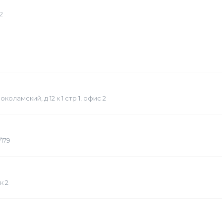
2
оламский, д 12 к 1 стр 1, офис 2
/179
к 2