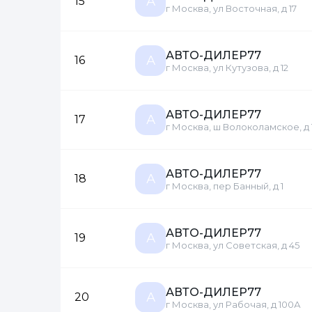
А
15
г Москва, ул Восточная, д 17
АВТО-ДИЛЕР77
А
16
г Москва, ул Кутузова, д 12
АВТО-ДИЛЕР77
А
17
г Москва, ш Волоколамское, д 
АВТО-ДИЛЕР77
А
18
г Москва, пер Банный, д 1
АВТО-ДИЛЕР77
А
19
г Москва, ул Советская, д 45
М
Отправьте заявку через ме
Отправьте заявку через ме
АВТО-ДИЛЕР77
А
20
г Москва, ул Рабочая, д 100А
Т