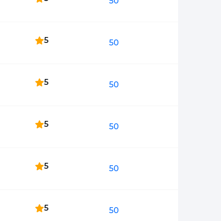
50
5
50
5
50
5
50
5
50
Фото, описание и AI-оценка
Фото, описание и AI-оценка
5
50