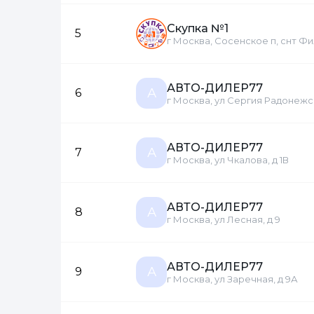
Скупка №1
5
г Москва, Сосенское п, снт Фи
АВТО-ДИЛЕР77
А
6
г Москва, ул Сергия Радонежско
АВТО-ДИЛЕР77
А
7
г Москва, ул Чкалова, д 1В
АВТО-ДИЛЕР77
А
8
г Москва, ул Лесная, д 9
АВТО-ДИЛЕР77
А
9
г Москва, ул Заречная, д 9А