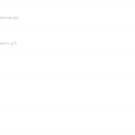
латов луг
го, д 11