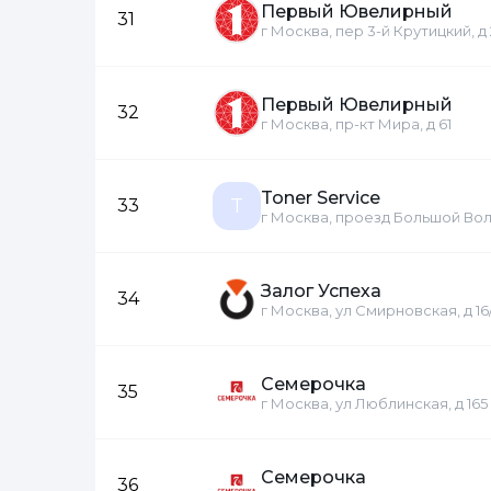
Первый Ювелирный
31
г Москва, пер 3-й Крутицкий, д 
Первый Ювелирный
32
г Москва, пр-кт Мира, д 61
Toner Service
T
33
г Москва, проезд Большой Волок
Залог Успеха
34
г Москва, ул Смирновская, д 16
Семерочка
35
г Москва, ул Люблинская, д 165 
Семерочка
36