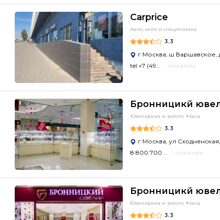
Carprice
Авто, мото и спецтехника
3.3
г Москва, ш Варшавское, д
tel:+7 (49...
- показать
Бронницикй юве
Ювелирика и золото
Часы
3.3
г Москва, ул Сходненская,
8 800 700 ...
- показать
Бронницикй юве
Ювелирика и золото
Часы
3.3