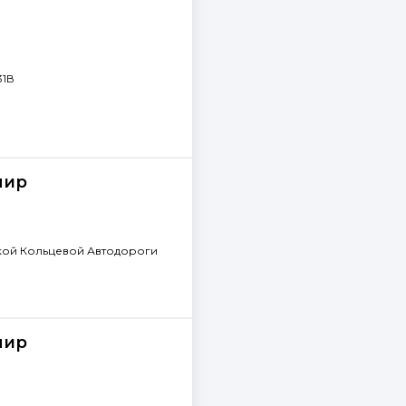
31В
лир
ской Кольцевой Автодороги
лир