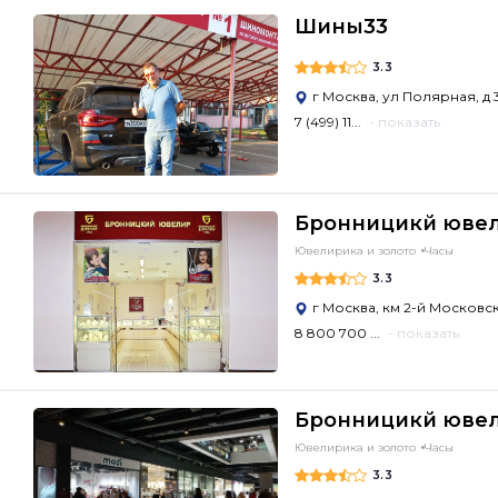
Шины33
3.3
г Москва, ул Полярная, д 
7 (499) 11...
- показать
Бронницикй юве
Ювелирика и золото
Часы
3.3
г Москва, км 2-й Москов
8 800 700 ...
- показать
Бронницикй юве
Ювелирика и золото
Часы
3.3