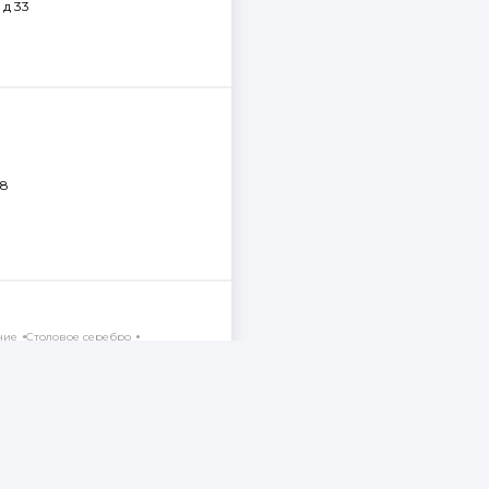
 д 33
18
ние
Столовое серебро
ая, д 20, офис 221