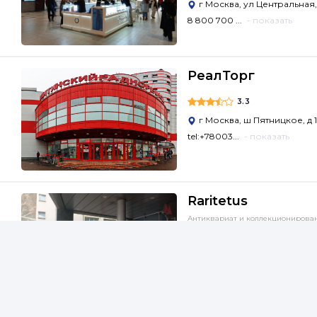
г Москва, ул Центральная,
8 800 700 ...
- показать
РеалТорг
3.3
г Москва, ш Пятницкое, д 
tel:+78003...
- показать
Raritetus
Антиквариат и коллекционирова
Книги и библиотеки
...
3.3
г Москва, ул Новослободск
tel:+7 495...
- показать