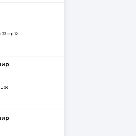
 33 стр 12
лир
 д 56
лир