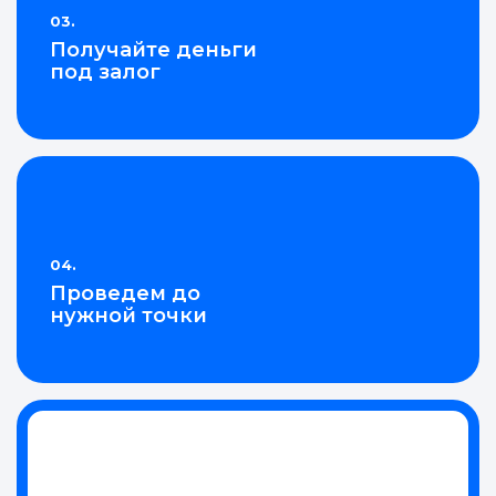
03.
Получайте деньги
под залог
04.
Проведем до
нужной точки