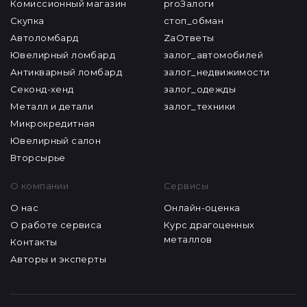
Комиссионный магазин
proЗалоги
Скупка
стоп_обман
Автоломбард
ZaОтветы
Ювелирный ломбард
залог_автомобилей
Антикварный ломбард
залог_недвижимости
Секонд-хенд
залог_одежды
Металл и детали
залог_техники
Микрокредитная
Ювелирный салон
Вторсырье
О компании
Сервисы
О нас
Онлайн-оценка
О работе сервиса
Курс драгоценных
металлов
Контакты
Авторы и эксперты