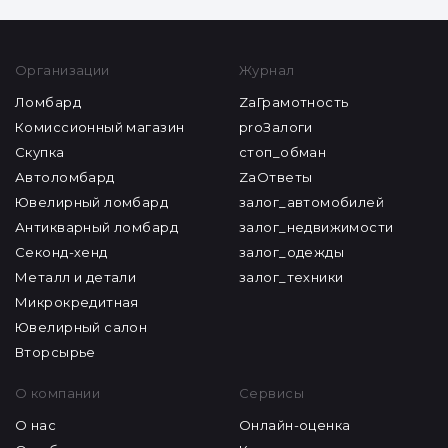
Организации
Журнал
Ломбард
ZaГрамотность
Комиссионный магазин
proЗалоги
Скупка
стоп_обман
Автоломбард
ZaОтветы
Ювелирный ломбард
залог_автомобилей
Антикварный ломбард
залог_недвижимости
Секонд-хенд
залог_одежды
Металл и детали
залог_техники
Микрокредитная
Ювелирный салон
Вторсырье
О компании
Сервисы
О нас
Онлайн-оценка