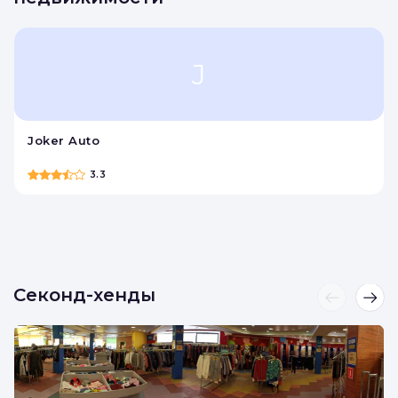
J
Joker Auto
3.3
Секонд-хенды