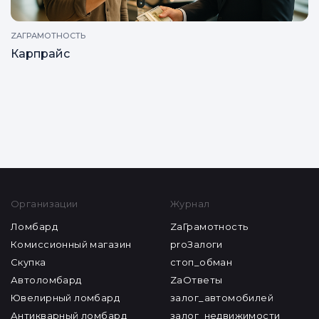
ZAГРАМОТНОСТЬ
Карпрайс
Все статьи
Организации
Журнал
Ломбард
ZaГрамотность
Комиссионный магазин
proЗалоги
Скупка
стоп_обман
Автоломбард
ZaОтветы
Ювелирный ломбард
залог_автомобилей
Антикварный ломбард
залог_недвижимости