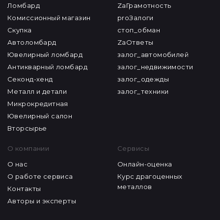
Ломбард
ZaГрамотность
Комиссионный магазин
proЗалоги
Скупка
стоп_обман
Автоломбард
ZaОтветы
Ювелирный ломбард
залог_автомобилей
Антикварный ломбард
залог_недвижимости
Секонд-хенд
залог_одежды
Металл и детали
залог_техники
Микрокредитная
Ювелирный салон
Вторсырье
О компании
Сервисы
О нас
Онлайн-оценка
О работе сервиса
Курс драгоценных
металлов
Контакты
Авторы и эксперты