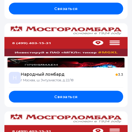
Связаться
Народный ломбард
3.3
Н
г Москва, ш Энтузиастов, д 22/18
Связаться