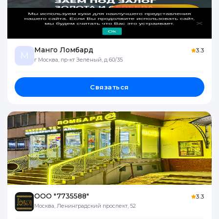
Манго Ломбард
3.3
М
г Москва, пр-кт Зелёный, д 60/35
Связаться
ООО "7735588"
3.3
Москва, Ленинградский проспект, 52