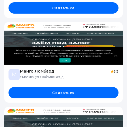
Связаться
Манго Ломбард
3.3
М
г Москва, ул Люблинская, д 1
Связаться