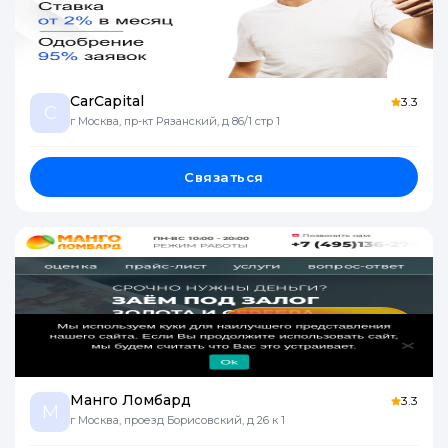
CarCapital
3.3
C
г Москва, пр-кт Рязанский, д 86/1 стр 1
Связаться
Манго Ломбард
3.3
М
г Москва, проезд Борисовский, д 26 к 1