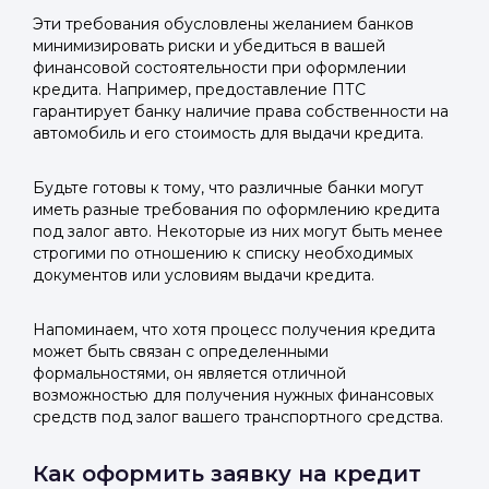
Эти требования обусловлены желанием банков
минимизировать риски и убедиться в вашей
финансовой состоятельности при оформлении
кредита. Например, предоставление ПТС
Войти в
гарантирует банку наличие права собственности на
автомобиль и его стоимость для выдачи кредита.
Подать заявку
Подать заявку
профиль
Отправьте заявку через мессенджер-бот — магазины
Отправьте заявку через мессенджер-бот — магазины
Будьте готовы к тому, что различные банки могут
Мы отправим код для входа на ваш
увидят её и пришлют предложения. Фото, описание и
увидят её и пришлют предложения. Фото, описание и
иметь разные требования по оформлению кредита
под залог авто. Некоторые из них могут быть менее
AI-оценка прямо в чате.
AI-оценка прямо в чате.
номер телефона.
строгими по отношению к списку необходимых
документов или условиям выдачи кредита.
Telegram
Telegram
Телефон
Напоминаем, что хотя процесс получения кредита
ВКонтакте
ВКонтакте
может быть связан с определенными
формальностями, он является отличной
возможностью для получения нужных финансовых
или подайте через форму на сайте
или подайте через форму на сайте
средств под залог вашего транспортного средства.
Войти в ЛК и заполнить форму
Войти в ЛК и заполнить форму
Отправить код
Как оформить заявку на кредит