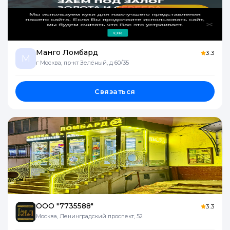
Манго Ломбард
3.3
М
г Москва, пр-кт Зелёный, д 60/35
Связаться
ООО "7735588"
3.3
Москва, Ленинградский проспект, 52