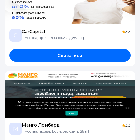
CarCapital
3.3
C
г Москва, пр-кт Рязанский, д 86/1 стр 1
Связаться
Манго Ломбард
3.3
М
г Москва, проезд Борисовский, д 26 к 1