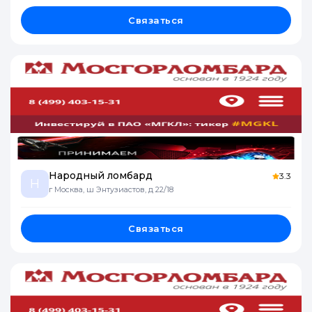
Связаться
Народный ломбард
3.3
Н
г Москва, ш Энтузиастов, д 22/18
Связаться