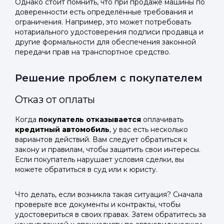
Telegram
Telegram
Однако стоит помнить, что при продаже машины по
доверенности есть определённые требования и
Телефон
ограничения. Например, это может потребовать
ВКонтакте
ВКонтакте
нотариального удостоверения подписи продавца и
другие формальности для обеспечения законной
или подайте через форму на сайте
или подайте через форму на сайте
передачи прав на транспортное средство.
Войти в ЛК и заполнить форму
Войти в ЛК и заполнить форму
Решение проблем с покупателем
Отправить код
Отказ от оплаты
Когда
покупатель отказывается
оплачивать
кредитный автомобиль
, у вас есть несколько
вариантов действий. Вам следует обратиться к
закону и правилам, чтобы защитить свои интересы.
Если покупатель нарушает условия сделки, вы
можете обратиться в суд или к юристу.
Что делать, если возникла такая ситуация? Сначала
проверьте все документы и контракты, чтобы
удостовериться в своих правах. Затем обратитесь за