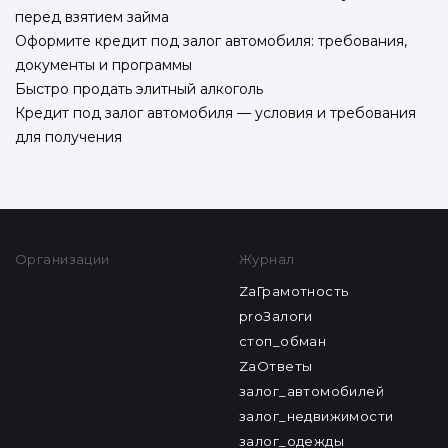
перед взятием займа
Оформите кредит под залог автомобиля: требования,
документы и программы
Быстро продать элитный алкоголь
Кредит под залог автомобиля — условия и требования
для получения
Организации
Журнал
ZaГрамотность
proЗалоги
стоп_обман
ZaОтветы
залог_автомобилей
залог_недвижимости
залог_одежды