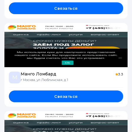
Связаться
Манго Ломбард
3.3
М
г Москва, ул Люблинская, д 1
Связаться