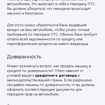
автомобилем. Это включает в себя и передачу ПТС.
Вы должны убедиться, что передача происходит
законно и безопасно.
Для этого нужно обратиться в банк, выдавший
кредит на ваш автомобиль, чтобы узнать точные
требования по передаче ПТС. Обычно банк требует
оплаты всей задолженности по кредиту или
переоформления кредита на нового владельца.
Доверенность
Войти в
Может возникнуть вопрос: как продать машину в
кредите по доверенности? Ответ зависит от
Подать заявку
Подать заявку
профиль
условий вашего
кредитного договора
и
законодательства вашей страны. Если разрешено
Отправьте заявку через мессенджер-бот — магазины
Отправьте заявку через мессенджер-бот — магазины
продавать машину по доверенности, то вы должны
Мы отправим код для входа на ваш
увидят её и пришлют предложения. Фото, описание и
увидят её и пришлют предложения. Фото, описание и
оформить соответствующие документы для
AI-оценка прямо в чате.
AI-оценка прямо в чате.
номер телефона.
передачи прав на автомобиль.