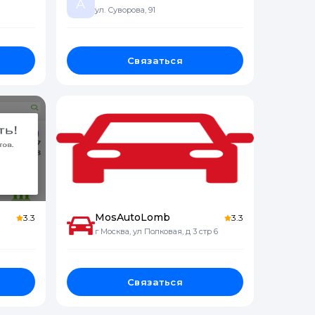
А
ул. Суворова, 91
Связаться
MosAutoLomb
3.3
3.3
г Москва, ул Полковая, д 3 стр 6
Связаться