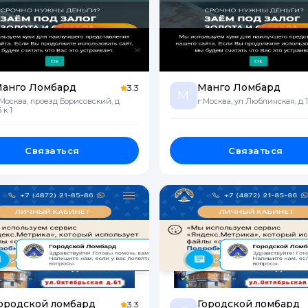
анго Ломбард
Манго Ломбард
3.3
М
 Москва, проезд Борисовский, д
г Москва, ул Люблинская, д 1
 к 1
Связаться
Связаться
ородской ломбард
Городской ломбард
3.3