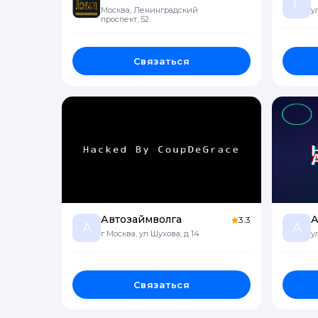
Г
Москва, Ленинградский
у
проспект, 52
Связаться
Автозаймволга
А
3.3
А
А
г Москва, ул Шухова, д 14
у
Связаться