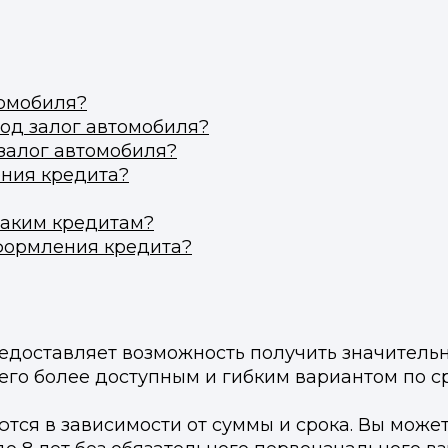
ВКонтакте
ВКонтакте
или подайте через форму на сайте
или подайте через форму на сайте
томобиля?
Войти в ЛК и заполнить форму
Войти в ЛК и заполнить форму
од залог автомобиля?
Отправить код
 залог автомобиля?
ния кредита?
таким кредитам?
формления кредита?
редоставляет возможность получить значитель
его более доступным и гибким вариантом по 
тся в зависимости от суммы и срока. Вы может