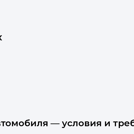
х
втомобиля — условия и тре