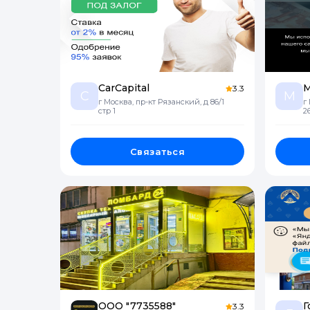
CarCapital
М
3.3
C
М
г Москва, пр-кт Рязанский, д 86/1
г
стр 1
26
Связаться
ООО "7735588"
Г
3.3