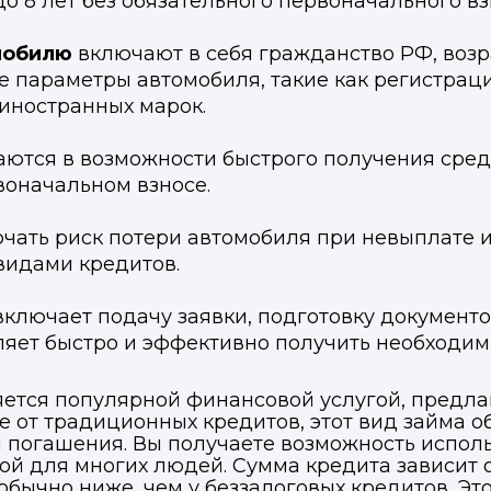
до 8 лет без обязательного первоначального вз
мобилю
включают в себя гражданство РФ, возрас
е параметры автомобиля, такие как регистраци
 иностранных марок.
ются в возможности быстрого получения средс
воначальном взносе.
чать риск потери автомобиля при невыплате 
видами кредитов.
ключает подачу заявки, подготовку документ
ляет быстро и эффективно получить необходим
яется популярной финансовой услугой, предл
е от традиционных кредитов, этот вид займа 
я погашения. Вы получаете возможность исполь
бной для многих людей. Сумма кредита зависит
обычно ниже, чем у беззалоговых кредитов. Эт