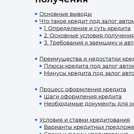
Основные выводы
Что такое кредит под залог авт
1. Определение и суть кредита
2. Основные условия получени
3. Требования к заемщику и а
Преимущества и недостатки кре
Плюсы кредита под залог авто
Минусы кредита под залог авт
Процесс оформления кредита
Шаги оформления кредита
Необходимые документы для 
М
Отправьте заявку через ме
Отправьте заявку через ме
Условия и ставки кредитования
Варианты кредитных предлож
Т