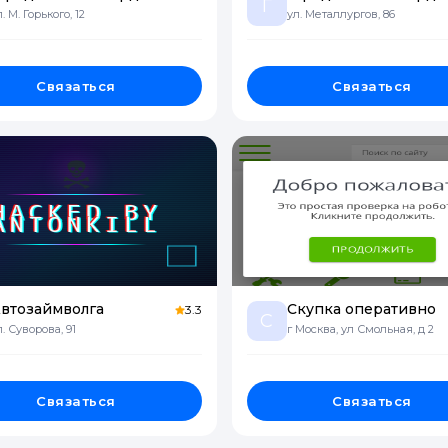
Г
л. М. Горького, 12
ул. Металлургов, 86
Связаться
Связаться
втозаймволга
Скупка оперативно
3.3
С
л. Суворова, 91
г Москва, ул Смольная, д 2
Связаться
Связаться