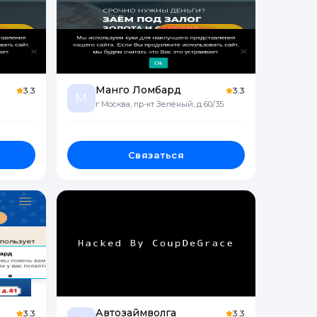
Манго Ломбард
3.3
3.3
М
г Москва, пр-кт Зелёный, д 60/35
Связаться
Автозаймволга
3.3
3.3