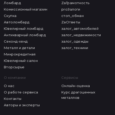
Ломбард
ZaГрамотность
Комиссионный магазин
proЗалоги
Скупка
стоп_обман
Автоломбард
ZaОтветы
Ювелирный ломбард
залог_автомобилей
Антикварный ломбард
залог_недвижимости
Секонд-хенд
залог_одежды
Металл и детали
залог_техники
Микрокредитная
Ювелирный салон
Вторсырье
О компании
Сервисы
О нас
Онлайн-оценка
О работе сервиса
Курс драгоценных
металлов
Контакты
Авторы и эксперты