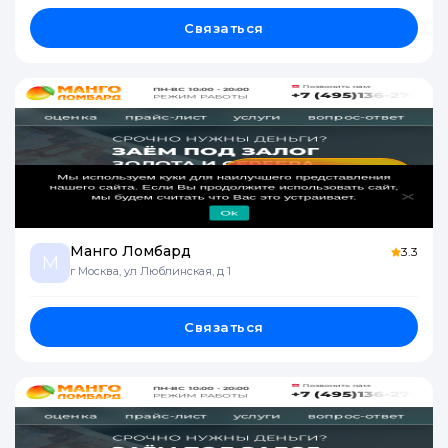
Связаться
Манго Ломбард
3.3
М
г Москва, ул Люблинская, д 1
Связаться