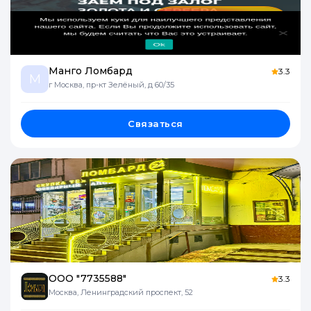
Манго Ломбард
3.3
М
г Москва, пр-кт Зелёный, д 60/35
Связаться
ООО "7735588"
3.3
Москва, Ленинградский проспект, 52