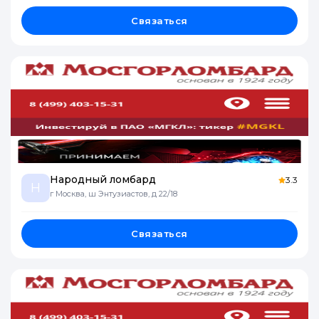
Связаться
Народный ломбард
3.3
Н
г Москва, ш Энтузиастов, д 22/18
Связаться