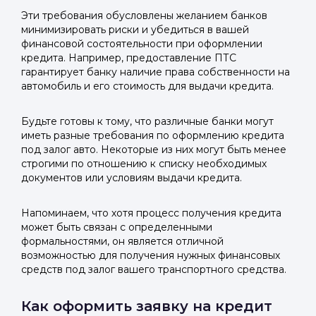
Эти требования обусловлены желанием банков
минимизировать риски и убедиться в вашей
финансовой состоятельности при оформлении
кредита. Например, предоставление ПТС
Войти в
гарантирует банку наличие права собственности на
автомобиль и его стоимость для выдачи кредита.
Подать заявку
Подать заявку
профиль
Отправьте заявку через мессенджер-бот — магазины
Отправьте заявку через мессенджер-бот — магазины
Будьте готовы к тому, что различные банки могут
Мы отправим код для входа на ваш
увидят её и пришлют предложения. Фото, описание и
увидят её и пришлют предложения. Фото, описание и
иметь разные требования по оформлению кредита
под залог авто. Некоторые из них могут быть менее
AI-оценка прямо в чате.
AI-оценка прямо в чате.
номер телефона.
строгими по отношению к списку необходимых
документов или условиям выдачи кредита.
Telegram
Telegram
Телефон
Напоминаем, что хотя процесс получения кредита
ВКонтакте
ВКонтакте
может быть связан с определенными
формальностями, он является отличной
возможностью для получения нужных финансовых
или подайте через форму на сайте
или подайте через форму на сайте
средств под залог вашего транспортного средства.
Войти в ЛК и заполнить форму
Войти в ЛК и заполнить форму
Отправить код
Как оформить заявку на кредит