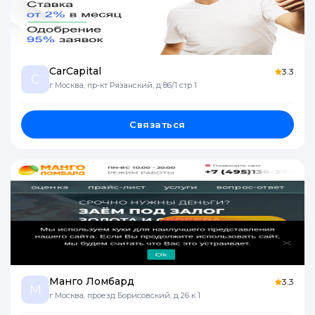
CarCapital
3.3
C
г Москва, пр-кт Рязанский, д 86/1 стр 1
Связаться
Манго Ломбард
3.3
М
г Москва, проезд Борисовский, д 26 к 1