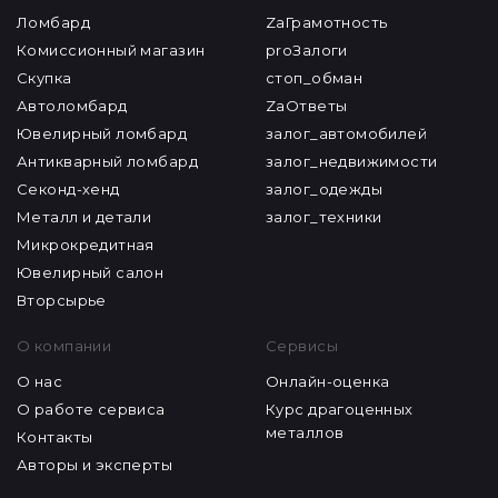
Ломбард
ZaГрамотность
Комиссионный магазин
proЗалоги
Скупка
стоп_обман
Автоломбард
ZaОтветы
Ювелирный ломбард
залог_автомобилей
Антикварный ломбард
залог_недвижимости
Секонд-хенд
залог_одежды
Металл и детали
залог_техники
Микрокредитная
Ювелирный салон
Вторсырье
О компании
Сервисы
О нас
Онлайн-оценка
О работе сервиса
Курс драгоценных
металлов
Контакты
Авторы и эксперты