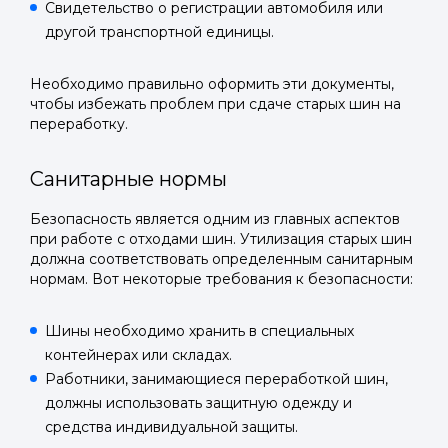
Свидетельство о регистрации автомобиля или
другой транспортной единицы.
Необходимо правильно оформить эти документы,
Войти в
чтобы избежать проблем при сдаче старых шин на
переработку.
Подать заявку
Подать заявку
профиль
Санитарные нормы
Отправьте заявку через мессенджер-бот — магазины
Отправьте заявку через мессенджер-бот — магазины
Мы отправим код для входа на ваш
увидят её и пришлют предложения. Фото, описание и
увидят её и пришлют предложения. Фото, описание и
AI-оценка прямо в чате.
AI-оценка прямо в чате.
Безопасность является одним из главных аспектов
номер телефона.
при работе с отходами шин. Утилизация старых шин
должна соответствовать определенным санитарным
Telegram
Telegram
нормам. Вот некоторые требования к безопасности:
Телефон
ВКонтакте
ВКонтакте
Шины необходимо хранить в специальных
контейнерах или складах.
или подайте через форму на сайте
или подайте через форму на сайте
Работники, занимающиеся переработкой шин,
Войти в ЛК и заполнить форму
Войти в ЛК и заполнить форму
должны использовать защитную одежду и
средства индивидуальной защиты.
Отправить код