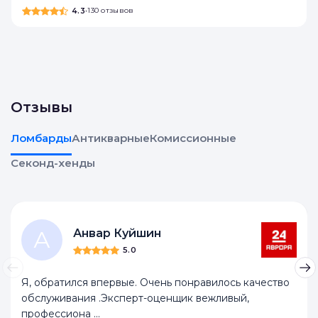
Мегахенд
4.3
•
130 отзывов
Отзывы
Ломбарды
Антикварные
Комиссионные
Секонд-хенды