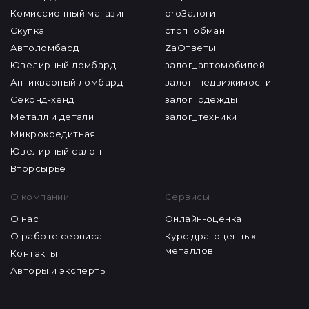
Организации
Журнал
Ломбард
ZaГрамотность
Комиссионный магазин
proЗалоги
Скупка
стоп_обман
Автоломбард
ZaОтветы
Ювелирный ломбард
залог_автомобилей
Антикварный ломбард
залог_недвижимости
Секонд-хенд
залог_одежды
Металл и детали
залог_техники
Микрокредитная
Ювелирный салон
Вторсырье
О компании
Сервисы
О нас
Онлайн-оценка