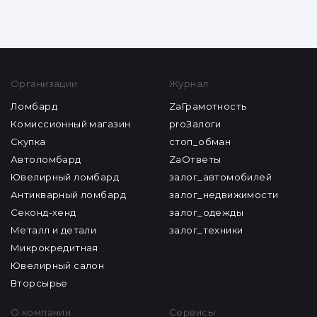
ZAГРАМОТНОСТЬ
как выгодно сдать золото в ломбард
Все статьи
Организации
Журнал
Ломбард
ZaГрамотность
Комиссионный магазин
proЗалоги
Скупка
стоп_обман
Автоломбард
ZaОтветы
Ювелирный ломбард
залог_автомобилей
Антикварный ломбард
залог_недвижимости
Секонд-хенд
залог_одежды