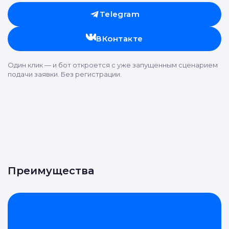
Хотите продать вещь?
Отправьте заявку через мессенджер-бот — магазины
увидят её и пришлют предложения. Фото, описание и
AI-оценка прямо в чате.
Telegram
ВКонтакте
Один клик — и бот откроется с уже запущенным сценарием
подачи заявки. Без регистрации.