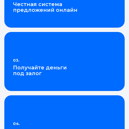
Честная система
Войти в ЛК и заполнить форму
Войти в ЛК и заполнить форму
предложений онлайн
Отправить код
Отправить код
03.
Получайте деньги
под залог
04.