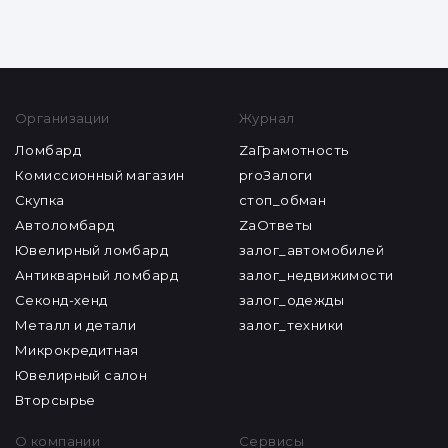
Организации
Журнал
Ломбард
ZaГрамотность
Комиссионный магазин
proЗалоги
Скупка
стоп_обман
Автоломбард
ZaОтветы
Ювелирный ломбард
залог_автомобилей
Антикварный ломбард
залог_недвижимости
Секонд-хенд
залог_одежды
Металл и детали
залог_техники
Микрокредитная
Ювелирный салон
Вторсырье
О компании
Сервисы