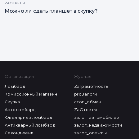
ZAОТВЕТЫ
Можно ли сдать планшет в скупку?
Все статьи
Организации
Журнал
Ломбард
ZaГрамотность
Комиссионный магазин
proЗалоги
Скупка
стоп_обман
Автоломбард
ZaОтветы
Ювелирный ломбард
залог_автомобилей
Антикварный ломбард
залог_недвижимости
Секонд-хенд
залог_одежды