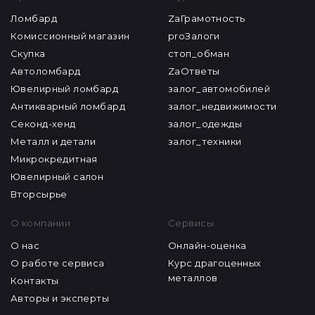
Ломбард
ZaГрамотность
Комиссионный магазин
proЗалоги
Скупка
стоп_обман
Автоломбард
ZaОтветы
Ювелирный ломбард
залог_автомобилей
Антикварный ломбард
залог_недвижимости
Секонд-хенд
залог_одежды
Металл и детали
залог_техники
Микрокредитная
Ювелирный салон
Вторсырье
О компании
Сервисы
О нас
Онлайн-оценка
О работе сервиса
Курс драгоценных
металлов
Контакты
Авторы и эксперты