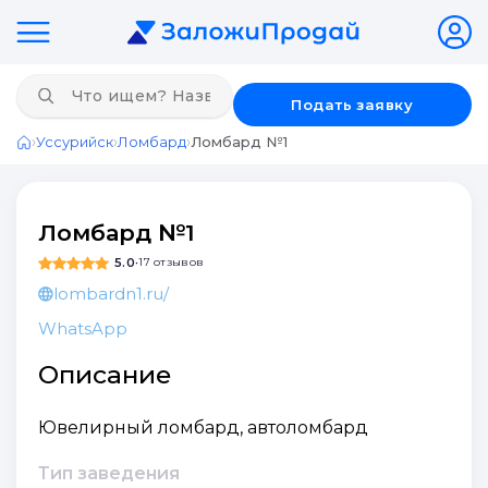
Подать заявку
›
›
›
Уссурийск
Ломбард
Ломбард №1
Главная
Ломбард №1
5.0
•
17 отзывов
lombardn1.ru/
WhatsApp
Описание
Ювелирный ломбард, автоломбард
Тип заведения