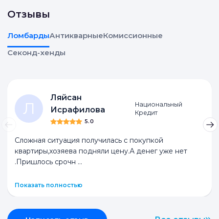
Отзывы
Ломбарды
Антикварные
Комиссионные
Секонд-хенды
Ляйсан
Л
Национальный
Исрафилова
Кредит
5.0
Сложная ситуация получилась с покупкой
квартиры,хозяева подняли цену.А денег уже нет
.Пришлось срочн
...
Показать полностью