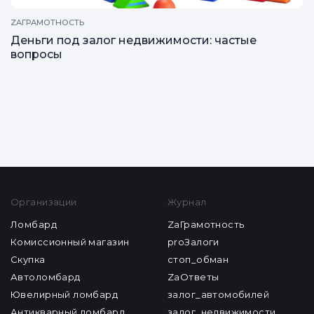
ZAГРАМОТНОСТЬ
Деньги под залог недвижимости: частые
вопросы
Все статьи
Организации
Журнал
Ломбард
ZaГрамотность
Комиссионный магазин
proЗалоги
Скупка
стоп_обман
Автоломбард
ZaОтветы
Ювелирный ломбард
залог_автомобилей
Антикварный ломбард
залог_недвижимости