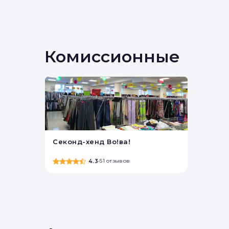
Комиссионные
Секонд-хенд Во!ва!
4.3
•
51 отзывов