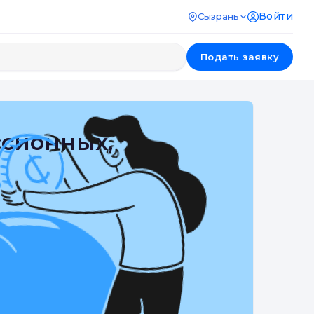
Войти
Сызрань
Подать заявку
ссионных,