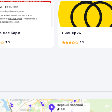
о Ломбард
Пионер24
3.3
3.3