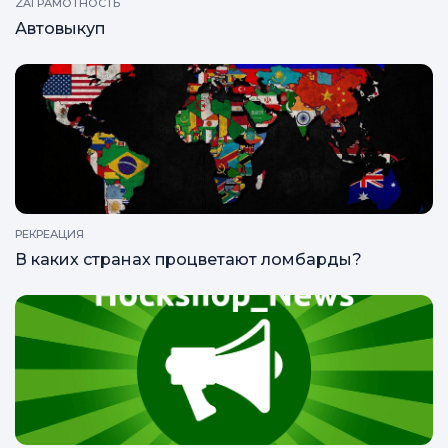
ZAГРАМОТНОСТЬ
Автовыкуп
РЕКРЕАЦИЯ
В каких странах процветают ломбарды?