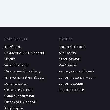
ZAГРАМОТНОСТЬ
Планета секонд хенд
Все статьи
Организации
Журнал
Ломбард
ZaГрамотность
Комиссионный магазин
proЗалоги
Скупка
стоп_обман
Автоломбард
ZaОтветы
Ювелирный ломбард
залог_автомобилей