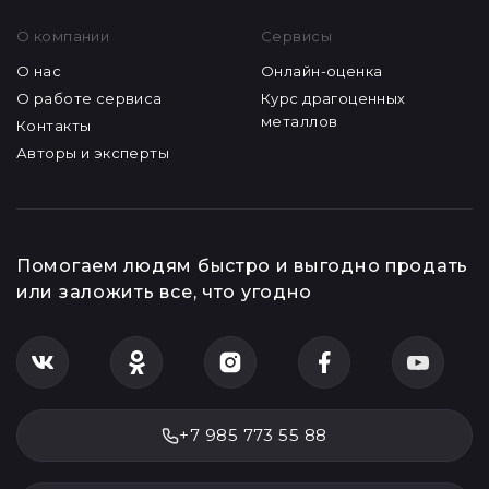
Антикварный ломбард
залог_недвижимости
Секонд-хенд
залог_одежды
Металл и детали
залог_техники
Микрокредитная
Ювелирный салон
Вторсырье
О компании
Сервисы
О нас
Онлайн-оценка
О работе сервиса
Курс драгоценных
металлов
Контакты
Авторы и эксперты
Помогаем людям быстро и выгодно продать
или заложить все, что угодно