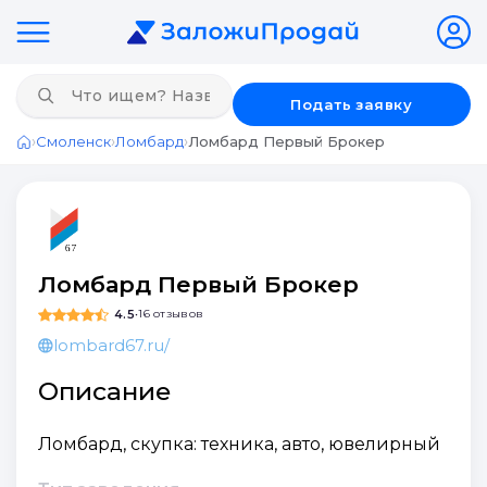
Подать заявку
›
›
›
Смоленск
Ломбард
Ломбард Первый Брокер
Главная
Ломбард Первый Брокер
4.5
•
16 отзывов
lombard67.ru/
Описание
Ломбард, скупка: техника, авто, ювелирный