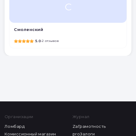
С
Смоленский
5.0
•
2 отзывов
Организации
Журнал
Ломбард
ZaГрамотность
Комиссионный магазин
proЗалоги