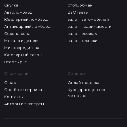
Скупка
стоп_обман
Автоломбард
ZaОтветы
Ювелирный ломбард
залог_автомобилей
Антикварный ломбард
залог_недвижимости
Секонд-хенд
залог_одежды
Металл и детали
залог_техники
Микрокредитная
Ювелирный салон
Вторсырье
О компании
Сервисы
О нас
Онлайн-оценка
О работе сервиса
Курс драгоценных
металлов
Контакты
Авторы и эксперты