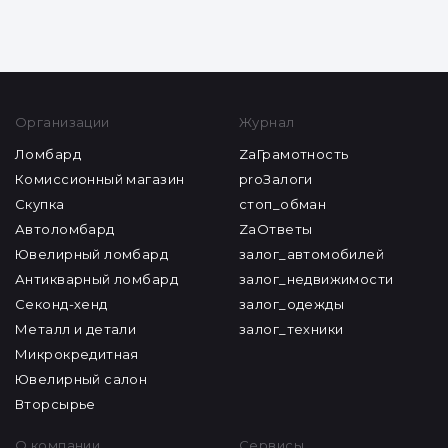
Организации
Журнал
Ломбард
ZaГрамотность
Комиссионный магазин
proЗалоги
Скупка
стоп_обман
Автоломбард
ZaОтветы
Ювелирный ломбард
залог_автомобилей
Антикварный ломбард
залог_недвижимости
Секонд-хенд
залог_одежды
Металл и детали
залог_техники
Микрокредитная
Ювелирный салон
Вторсырье
О компании
Сервисы