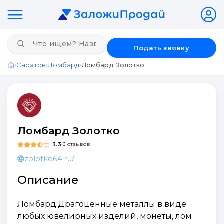
Подать заявку
›
›
›
Саратов
Ломбард
Ломбард Золотко
Главная
Ломбард Золотко
3.3
•
3 отзывов
zolotko64.ru/
Описание
Ломбард:Драгоценные металлы в виде
любых ювелирных изделий, монеты, лом