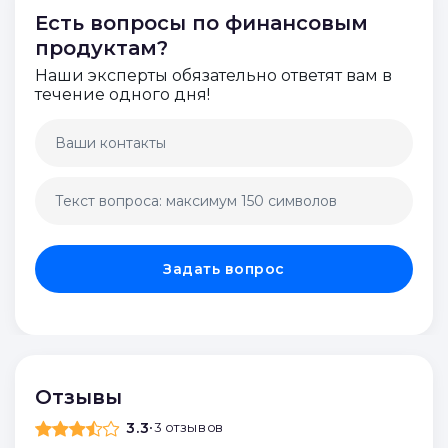
Войти в ЛК и заполнить форму
Войти в ЛК и заполнить форму
Есть вопросы по финансовым
продуктам?
Отправить код
Отправить код
Отправить код
Отправить код
Наши эксперты обязательно ответят вам в
течение одного дня!
Оставить отзыв
Оставить отзыв
Задать вопрос
Отзывы
3.3
•
3 отзывов