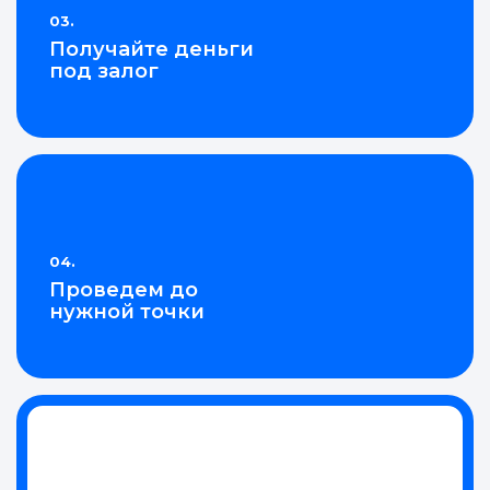
03.
Получайте деньги
под залог
04.
Проведем до
нужной точки