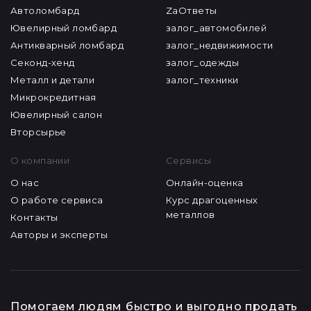
Автоломбард
ZaОтветы
Ювелирный ломбард
залог_автомобилей
Антикварный ломбард
залог_недвижимости
Секонд-хенд
залог_одежды
Металл и детали
залог_техники
Микрокредитная
Ювелирный салон
Вторсырье
О компании
Сервисы
О нас
Онлайн-оценка
О работе сервиса
Курс драгоценных
металлов
Контакты
Авторы и эксперты
Помогаем людям быстро и выгодно продать