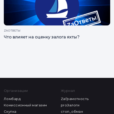
ZAОТВЕТЫ
Что влияет на оценку залога яхты?
Все статьи
Организации
Журнал
Ломбард
ZaГрамотность
Комиссионный магазин
proЗалоги
Скупка
стоп_обман