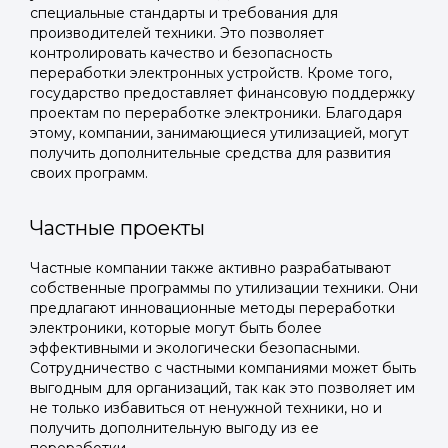
специальные стандарты и требования для
производителей техники. Это позволяет
контролировать качество и безопасность
переработки электронных устройств. Кроме того,
государство предоставляет финансовую поддержку
проектам по переработке электроники. Благодаря
этому, компании, занимающиеся утилизацией, могут
получить дополнительные средства для развития
своих программ.
Частные проекты
Частные компании также активно разрабатывают
Войти в
собственные программы по утилизации техники. Они
предлагают инновационные методы переработки
Подать заявку
Подать заявку
профиль
электроники, которые могут быть более
эффективными и экологически безопасными.
Отправьте заявку через мессенджер-бот — магазины
Отправьте заявку через мессенджер-бот — магазины
Сотрудничество с частными компаниями может быть
Мы отправим код для входа на ваш
увидят её и пришлют предложения. Фото, описание и
увидят её и пришлют предложения. Фото, описание и
выгодным для организаций, так как это позволяет им
AI-оценка прямо в чате.
AI-оценка прямо в чате.
номер телефона.
не только избавиться от ненужной техники, но и
получить дополнительную выгоду из ее