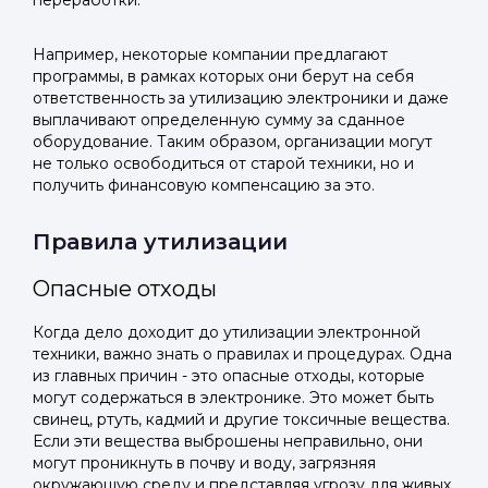
переработки.
Telegram
Telegram
Телефон
ВКонтакте
ВКонтакте
Например, некоторые компании предлагают
программы, в рамках которых они берут на себя
ответственность за утилизацию электроники и даже
или подайте через форму на сайте
или подайте через форму на сайте
выплачивают определенную сумму за сданное
оборудование. Таким образом, организации могут
Войти в ЛК и заполнить форму
Войти в ЛК и заполнить форму
не только освободиться от старой техники, но и
Отправить код
получить финансовую компенсацию за это.
Правила утилизации
Опасные отходы
Когда дело доходит до утилизации электронной
техники, важно знать о правилах и процедурах. Одна
из главных причин - это опасные отходы, которые
могут содержаться в электронике. Это может быть
свинец, ртуть, кадмий и другие токсичные вещества.
Если эти вещества выброшены неправильно, они
могут проникнуть в почву и воду, загрязняя
окружающую среду и представляя угрозу для живых