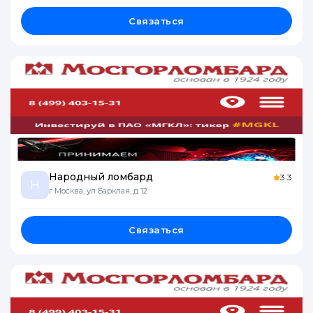
Связаться
Народный ломбард
3.3
Н
г Москва, ул Барклая, д 12
Связаться