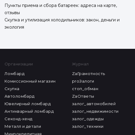
Пункты приема и сбора батареек: адреса на карте,
отзывы
Скупка и утилизация холодильников: закон, деньги и
экология
Организации
Журнал
Ломбард
ZaГрамотность
Комиссионный магазин
proЗалоги
Скупка
стоп_обман
Автоломбард
ZaОтветы
Ювелирный ломбард
залог_автомобилей
Антикварный ломбард
залог_недвижимости
Секонд-хенд
залог_одежды
Металл и детали
залог_техники
Микрокредитная