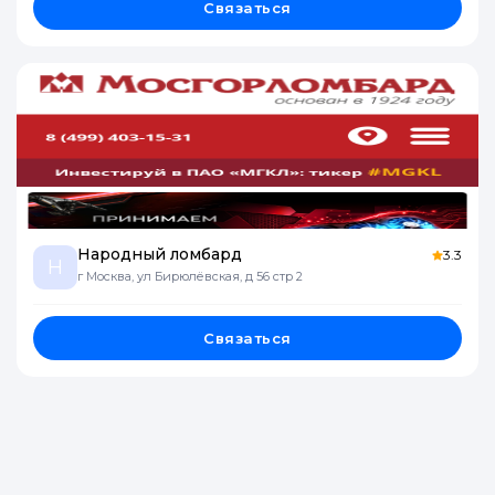
Связаться
Народный ломбард
3.3
Н
г Москва, ул Бирюлёвская, д 56 стр 2
Связаться