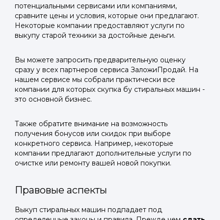
Войти в
потенциальными сервисами или компаниями,
Подать заявку
Подать заявку
профиль
сравните цены и условия, которые они предлагают.
Некоторые компании предоставляют услуги по
Отправьте заявку через мессенджер-бот — магазины
Отправьте заявку через мессенджер-бот — магазины
выкупу старой техники за достойные деньги.
Мы отправим код для входа на ваш
увидят её и пришлют предложения. Фото, описание и
увидят её и пришлют предложения. Фото, описание и
AI-оценка прямо в чате.
AI-оценка прямо в чате.
номер телефона.
Вы можете запросить предварительную оценку
сразу у всех партнеров сервиса ЗаложиПродай. На
Telegram
Telegram
нашем сервисе мы собрали практически все
компании для которых скупка бу стиральных машин -
Телефон
это основной бизнес.
ВКонтакте
ВКонтакте
Также обратите внимание на возможность
или подайте через форму на сайте
или подайте через форму на сайте
получения бонусов или скидок при выборе
Войти в ЛК и заполнить форму
Войти в ЛК и заполнить форму
конкретного сервиса. Например, некоторые
компании предлагают дополнительные услуги по
Отправить код
очистке или ремонту вашей новой покупки.
Правовые аспекты
Выкуп стиральных машин подпадает под
определенные законы и правила. Прежде чем
сдать