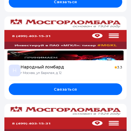
Связаться
Народный ломбард
3.3
Н
г Москва, ул Барклая, д 12
Связаться