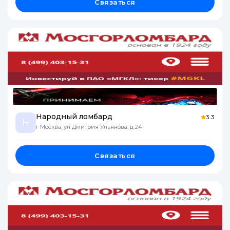
Связаться
Народный ломбард
3.3
Н
г Москва, ул Дмитрия Ульянова, д 24
Связаться