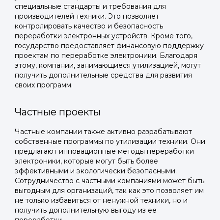
специальные стандарты и требования для
производителей техники. Это позволяет
контролировать качество и безопасность
переработки электронных устройств. Кроме того,
государство предоставляет финансовую поддержку
проектам по переработке электроники. Благодаря
этому, компании, занимающиеся утилизацией, могут
получить дополнительные средства для развития
своих программ.
Частные проекты
Частные компании также активно разрабатывают
Войти в
собственные программы по утилизации техники. Они
предлагают инновационные методы переработки
Подать заявку
Подать заявку
профиль
электроники, которые могут быть более
эффективными и экологически безопасными.
Отправьте заявку через мессенджер-бот — магазины
Отправьте заявку через мессенджер-бот — магазины
Сотрудничество с частными компаниями может быть
Мы отправим код для входа на ваш
увидят её и пришлют предложения. Фото, описание и
увидят её и пришлют предложения. Фото, описание и
выгодным для организаций, так как это позволяет им
AI-оценка прямо в чате.
AI-оценка прямо в чате.
номер телефона.
не только избавиться от ненужной техники, но и
получить дополнительную выгоду из ее