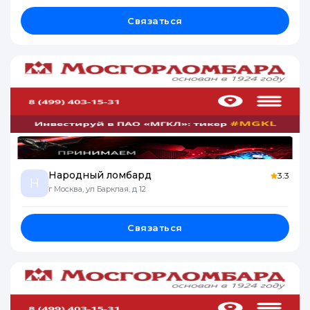
Связаться
Народный ломбард
3.3
Н
г Москва, ул Барклая, д 12
Связаться