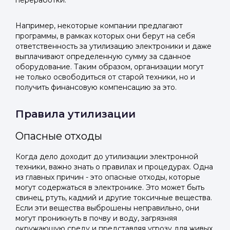
переработки.
Telegram
Telegram
Телефон
ВКонтакте
ВКонтакте
Например, некоторые компании предлагают
программы, в рамках которых они берут на себя
ответственность за утилизацию электроники и даже
или подайте через форму на сайте
или подайте через форму на сайте
выплачивают определенную сумму за сданное
оборудование. Таким образом, организации могут
Войти в ЛК и заполнить форму
Войти в ЛК и заполнить форму
не только освободиться от старой техники, но и
Отправить код
получить финансовую компенсацию за это.
Правила утилизации
Опасные отходы
Когда дело доходит до утилизации электронной
техники, важно знать о правилах и процедурах. Одна
из главных причин - это опасные отходы, которые
могут содержаться в электронике. Это может быть
свинец, ртуть, кадмий и другие токсичные вещества.
Если эти вещества выброшены неправильно, они
могут проникнуть в почву и воду, загрязняя
окружающую среду и представляя угрозу для живых