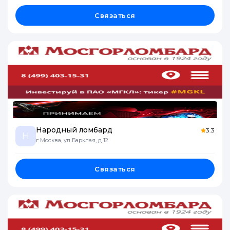
Связаться
Народный ломбард
3.3
Н
г Москва, ул Барклая, д 12
Связаться