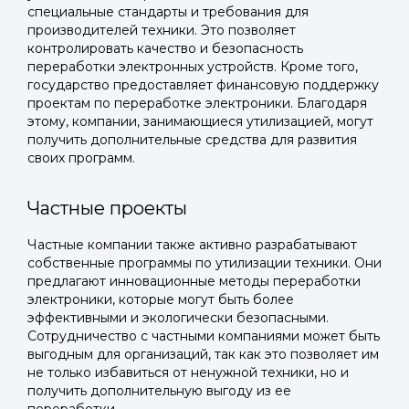
специальные стандарты и требования для
производителей техники. Это позволяет
контролировать качество и безопасность
переработки электронных устройств. Кроме того,
государство предоставляет финансовую поддержку
проектам по переработке электроники. Благодаря
этому, компании, занимающиеся утилизацией, могут
получить дополнительные средства для развития
своих программ.
Частные проекты
Частные компании также активно разрабатывают
Войти в
собственные программы по утилизации техники. Они
предлагают инновационные методы переработки
Подать заявку
Подать заявку
профиль
электроники, которые могут быть более
эффективными и экологически безопасными.
Отправьте заявку через мессенджер-бот — магазины
Отправьте заявку через мессенджер-бот — магазины
Сотрудничество с частными компаниями может быть
Мы отправим код для входа на ваш
увидят её и пришлют предложения. Фото, описание и
увидят её и пришлют предложения. Фото, описание и
выгодным для организаций, так как это позволяет им
AI-оценка прямо в чате.
AI-оценка прямо в чате.
номер телефона.
не только избавиться от ненужной техники, но и
получить дополнительную выгоду из ее