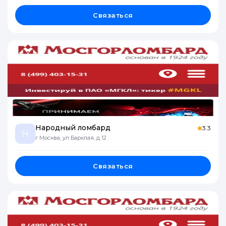
Связаться
Народный ломбард
3.3
Н
г Москва, ул Барклая, д 12
Связаться