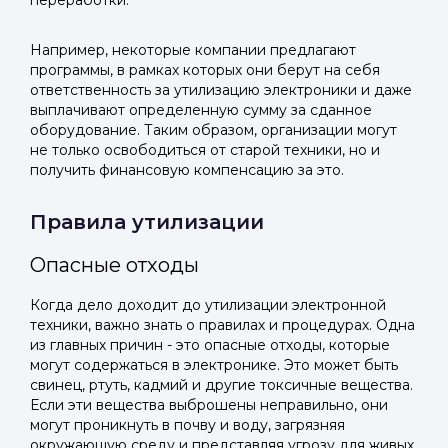
переработки.
Telegram
Telegram
Телефон
ВКонтакте
ВКонтакте
Например, некоторые компании предлагают
программы, в рамках которых они берут на себя
ответственность за утилизацию электроники и даже
или подайте через форму на сайте
или подайте через форму на сайте
выплачивают определенную сумму за сданное
оборудование. Таким образом, организации могут
Войти в ЛК и заполнить форму
Войти в ЛК и заполнить форму
не только освободиться от старой техники, но и
Отправить код
получить финансовую компенсацию за это.
Правила утилизации
Опасные отходы
Когда дело доходит до утилизации электронной
техники, важно знать о правилах и процедурах. Одна
из главных причин - это опасные отходы, которые
могут содержаться в электронике. Это может быть
свинец, ртуть, кадмий и другие токсичные вещества.
Если эти вещества выброшены неправильно, они
могут проникнуть в почву и воду, загрязняя
окружающую среду и представляя угрозу для живых