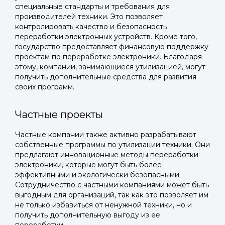
специальные стандарты и требования для
производителей техники. Это позволяет
контролировать качество и безопасность
переработки электронных устройств. Кроме того,
государство предоставляет финансовую поддержку
проектам по переработке электроники. Благодаря
этому, компании, занимающиеся утилизацией, могут
получить дополнительные средства для развития
своих программ.
Частные проекты
Частные компании также активно разрабатывают
Войти в
собственные программы по утилизации техники. Они
предлагают инновационные методы переработки
Подать заявку
Подать заявку
профиль
электроники, которые могут быть более
эффективными и экологически безопасными.
Отправьте заявку через мессенджер-бот — магазины
Отправьте заявку через мессенджер-бот — магазины
Сотрудничество с частными компаниями может быть
Мы отправим код для входа на ваш
увидят её и пришлют предложения. Фото, описание и
увидят её и пришлют предложения. Фото, описание и
выгодным для организаций, так как это позволяет им
AI-оценка прямо в чате.
AI-оценка прямо в чате.
номер телефона.
не только избавиться от ненужной техники, но и
получить дополнительную выгоду из ее