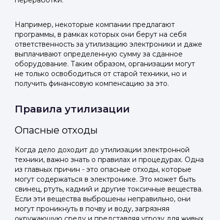
переработки.
Telegram
Telegram
Телефон
ВКонтакте
ВКонтакте
Например, некоторые компании предлагают
программы, в рамках которых они берут на себя
ответственность за утилизацию электроники и даже
или подайте через форму на сайте
или подайте через форму на сайте
выплачивают определенную сумму за сданное
оборудование. Таким образом, организации могут
Войти в ЛК и заполнить форму
Войти в ЛК и заполнить форму
не только освободиться от старой техники, но и
Отправить код
получить финансовую компенсацию за это.
Правила утилизации
Опасные отходы
Когда дело доходит до утилизации электронной
техники, важно знать о правилах и процедурах. Одна
из главных причин - это опасные отходы, которые
могут содержаться в электронике. Это может быть
свинец, ртуть, кадмий и другие токсичные вещества.
Если эти вещества выброшены неправильно, они
могут проникнуть в почву и воду, загрязняя
окружающую среду и представляя угрозу для живых