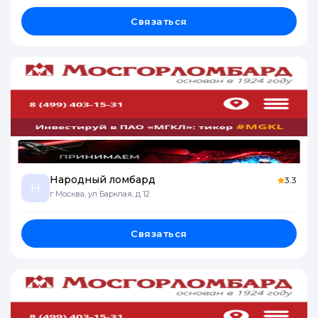
Связаться
Народный ломбард
3.3
Н
г Москва, ул Барклая, д 12
Связаться