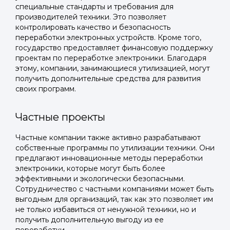
специальные стандарты и требования для
производителей техники. Это позволяет
контролировать качество и безопасность
переработки электронных устройств. Кроме того,
государство предоставляет финансовую поддержку
проектам по переработке электроники. Благодаря
этому, компании, занимающиеся утилизацией, могут
получить дополнительные средства для развития
своих программ.
Частные проекты
Частные компании также активно разрабатывают
Войти в
собственные программы по утилизации техники. Они
предлагают инновационные методы переработки
Подать заявку
Подать заявку
профиль
электроники, которые могут быть более
эффективными и экологически безопасными.
Отправьте заявку через мессенджер-бот — магазины
Отправьте заявку через мессенджер-бот — магазины
Сотрудничество с частными компаниями может быть
Мы отправим код для входа на ваш
увидят её и пришлют предложения. Фото, описание и
увидят её и пришлют предложения. Фото, описание и
выгодным для организаций, так как это позволяет им
AI-оценка прямо в чате.
AI-оценка прямо в чате.
номер телефона.
не только избавиться от ненужной техники, но и
получить дополнительную выгоду из ее