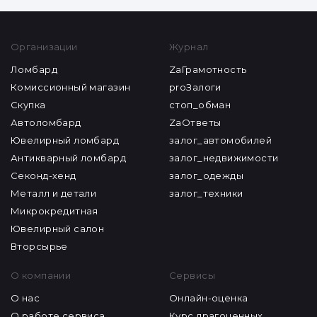
Организации
Журнал
Ломбард
ZaГрамотность
Комиссионный магазин
proЗалоги
Скупка
стоп_обман
Автоломбард
ZaОтветы
Ювелирный ломбард
залог_автомобилей
Антикварный ломбард
залог_недвижимости
Секонд-хенд
залог_одежды
Металл и детали
залог_техники
Микрокредитная
Ювелирный салон
Вторсырье
О компании
Сервисы
О нас
Онлайн-оценка
О работе сервиса
Курс драгоценных