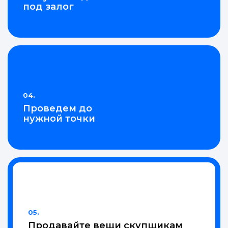
под залог
04.
Проведем до
нужной точки
05.
Продавайте вещи скупщикам