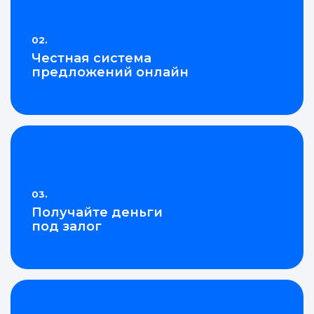
профиль
профиль
Отправьте заявку через мессенджер-бот — магазины
Отправьте заявку через мессенджер-бот — магазины
Отлично!
Мы отправим код для входа на ваш
Мы отправим код для входа на ваш
увидят её и пришлют предложения. Фото, описание и
увидят её и пришлют предложения. Фото, описание и
02.
AI-оценка прямо в чате.
AI-оценка прямо в чате.
номер телефона.
номер телефона.
Честная система
Ваша заявка отправлена!
предложений онлайн
Вы можете отслеживать
Telegram
Telegram
предложения в
чате заявки.
Телефон
Телефон
ВКонтакте
ВКонтакте
Перейти в чат
или подайте через форму на сайте
или подайте через форму на сайте
Войти в ЛК и заполнить форму
Войти в ЛК и заполнить форму
03.
Отправить код
Отправить код
Получайте деньги
под залог