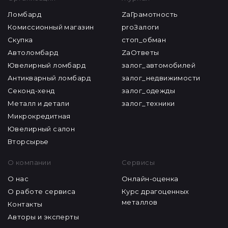
Ломбард
ZaГрамотность
Комиссионный магазин
proЗалоги
Скупка
стоп_обман
Автоломбард
ZaОтветы
Ювелирный ломбард
залог_автомобилей
Антикварный ломбард
залог_недвижимости
Секонд-хенд
залог_одежды
Металл и детали
залог_техники
Микрокредитная
Ювелирный салон
Вторсырье
О компании
Сервисы
О нас
Онлайн-оценка
О работе сервиса
Курс драгоценных
металлов
Контакты
Авторы и эксперты