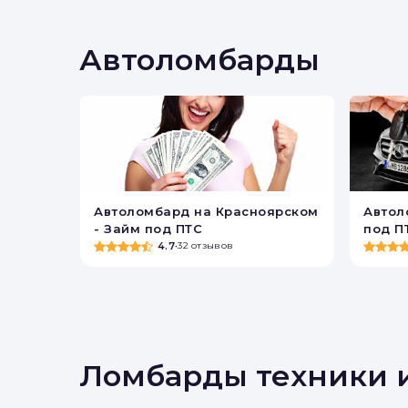
Вы 
Автоломбарды
Автоломбард на Красноярском
Автол
- Займ под ПТС
под П
4.7
•
32 отзывов
Ломбарды техники 