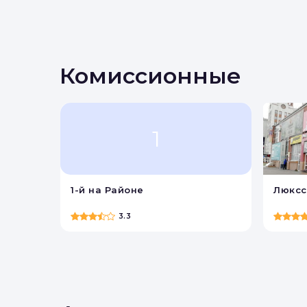
Комиссионные
1
1-й на Районе
Люксс
3.3