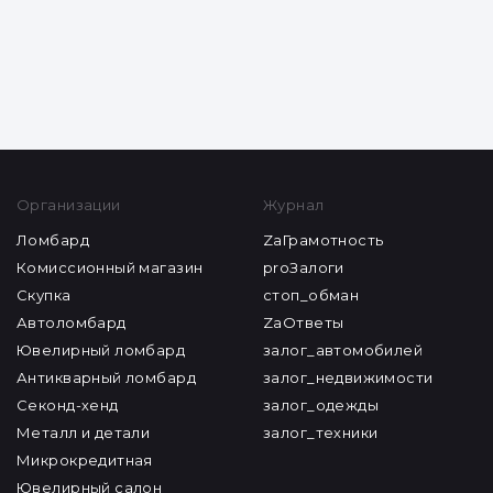
Все статьи
Организации
Журнал
Ломбард
ZaГрамотность
Комиссионный магазин
proЗалоги
Скупка
стоп_обман
Автоломбард
ZaОтветы
Ювелирный ломбард
залог_автомобилей
Антикварный ломбард
залог_недвижимости
Секонд-хенд
залог_одежды
Металл и детали
залог_техники
Микрокредитная
Ювелирный салон