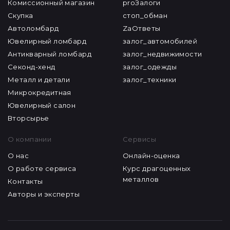
Комиссионный магазин
proЗалоги
Скупка
стоп_обман
Автоломбард
ZaОтветы
Ювелирный ломбард
залог_автомобилей
Антикварный ломбард
залог_недвижимости
Секонд-хенд
залог_одежды
Металл и детали
залог_техники
Микрокредитная
Ювелирный салон
Вторсырье
О компании
Сервисы
О нас
Онлайн-оценка
О работе сервиса
Курс драгоценных
металлов
Контакты
Авторы и эксперты