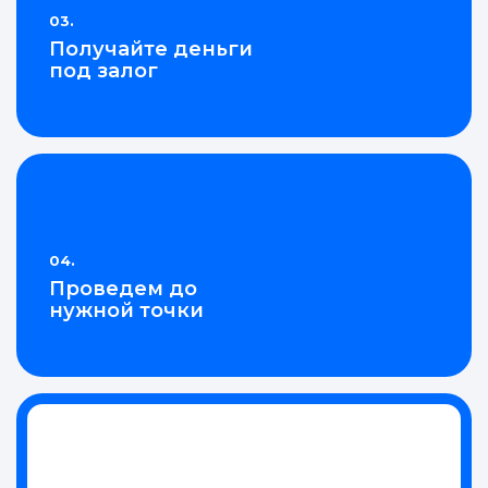
03.
Получайте деньги
под залог
04.
Проведем до
нужной точки