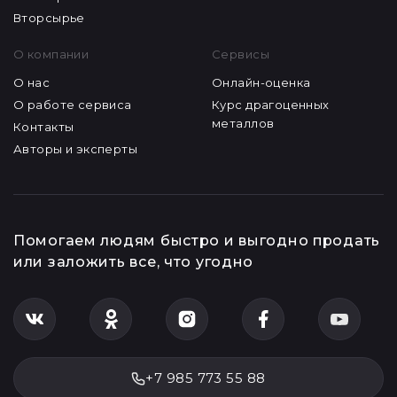
Ювелирный ломбард
залог_автомобилей
Антикварный ломбард
залог_недвижимости
Секонд-хенд
залог_одежды
Металл и детали
залог_техники
Микрокредитная
Ювелирный салон
Вторсырье
О компании
Сервисы
О нас
Онлайн-оценка
О работе сервиса
Курс драгоценных
металлов
Контакты
Авторы и эксперты
Помогаем людям быстро и выгодно продать
или заложить все, что угодно