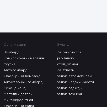
ZAГРАМОТНОСТЬ
Разоблачаем уловки мошенников
Все статьи
Организации
Журнал
Ломбард
ZaГрамотность
Комиссионный магазин
proЗалоги
Скупка
стоп_обман
Автоломбард
ZaОтветы