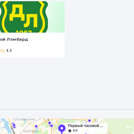
ой Ломбард
3.3