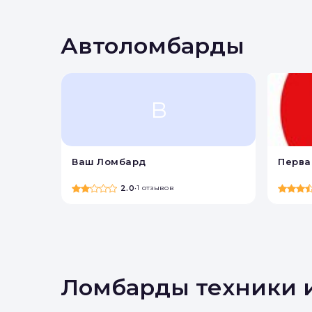
Вы 
Автоломбарды
В
Ваш Ломбард
Перва
2.0
•
1 отзывов
Ломбарды техники 