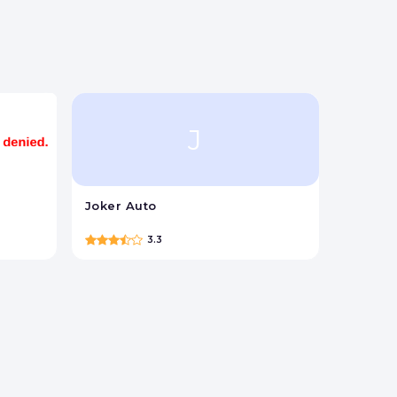
ки.
J
Joker Auto
3.3