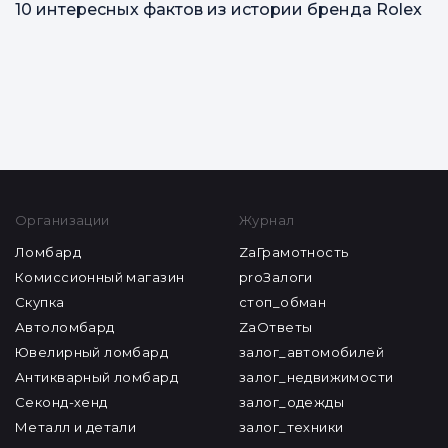
10 интересных фактов из истории бренда Rolex
Все статьи
Организации
Журнал
Ломбард
ZaГрамотность
Комиссионный магазин
proЗалоги
Скупка
стоп_обман
Автоломбард
ZaОтветы
Ювелирный ломбард
залог_автомобилей
Антикварный ломбард
залог_недвижимости
Секонд-хенд
залог_одежды
Металл и детали
залог_техники