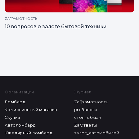
ZAГРАМОТНОСТЬ
10 вопросов о залоге бытовой техники
Все статьи
Организации
Журнал
Ломбард
ZaГрамотность
Комиссионный магазин
proЗалоги
Скупка
стоп_обман
Автоломбард
ZaОтветы
Ювелирный ломбард
залог_автомобилей