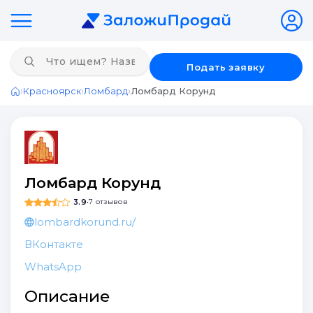
Подать заявку
›
›
›
Красноярск
Ломбард
Ломбард Корунд
Главная
Ломбард Корунд
3.9
•
7 отзывов
lombardkorund.ru/
ВКонтакте
WhatsApp
Описание