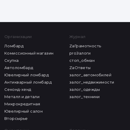
Организации
Журнал
Ломбард
ZaГрамотность
Комиссионный магазин
proЗалоги
Скупка
стоп_обман
Автоломбард
ZaОтветы
Ювелирный ломбард
залог_автомобилей
Антикварный ломбард
залог_недвижимости
Секонд-хенд
залог_одежды
Металл и детали
залог_техники
Микрокредитная
Ювелирный салон
Вторсырье