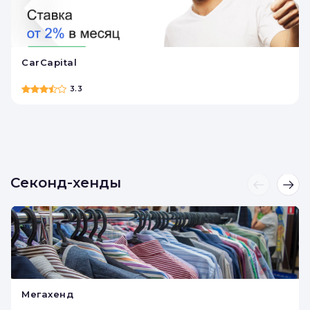
Деньги под залог
недвижимости
CarCapital
3.3
Секонд-хенды