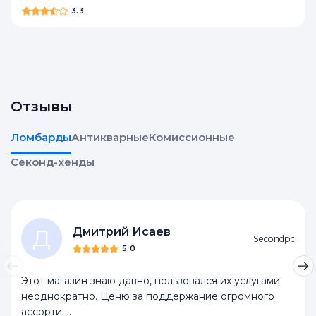
Мегахенд
3.3
Отзывы
Ломбарды
Антикварные
Комиссионные
Секонд-хенды
Дмитрий Исаев