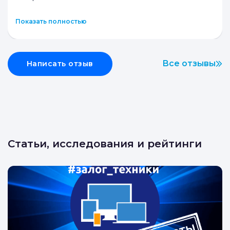
Д
Secondpc
5.0
Этот магазин знаю давно, пользовался их услугами
неоднократно. Ценю за поддержание огромного
ассорти
...
Показать полностью
Все отзывы
Написать отзыв
Статьи, исследования и рейтинги