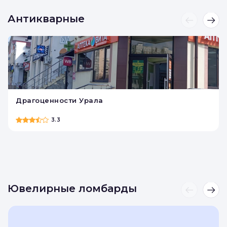
4.2
•
27 отзывов
Антикварные
Драгоценности Урала
3.3