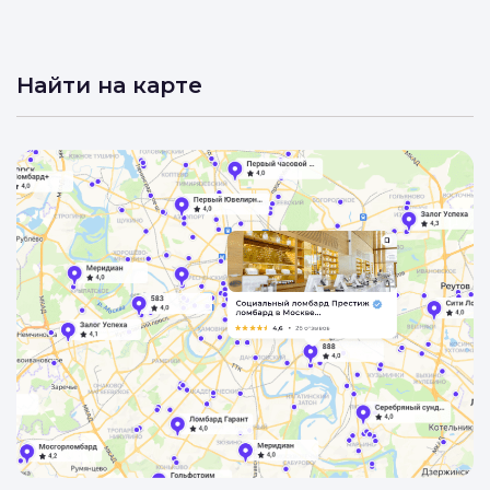
Ломбард л1
4.6
•
8 отзывов
Найти на карте