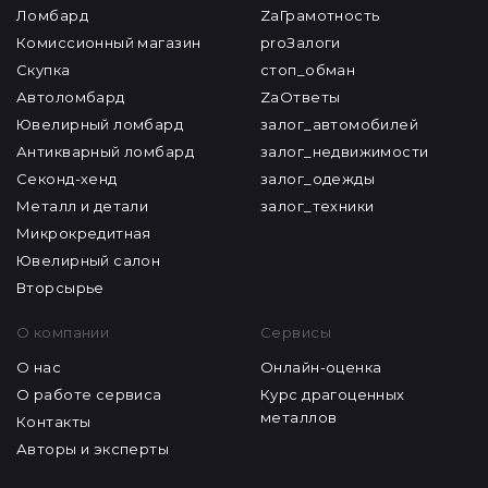
Организации
Журнал
Ломбард
ZaГрамотность
Комиссионный магазин
proЗалоги
Скупка
стоп_обман
Автоломбард
ZaОтветы
Ювелирный ломбард
залог_автомобилей
Антикварный ломбард
залог_недвижимости
Секонд-хенд
залог_одежды
Металл и детали
залог_техники
Микрокредитная
Ювелирный салон
Вторсырье
О компании
Сервисы