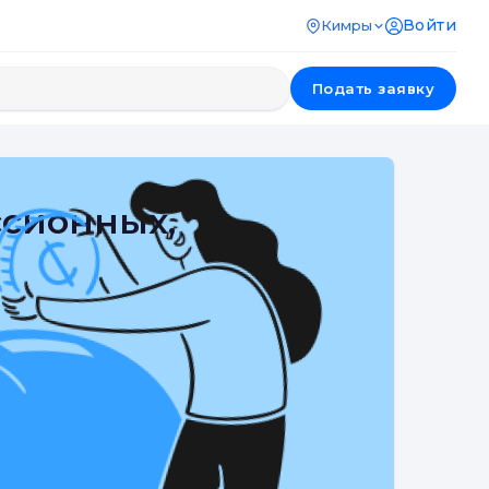
Войти
Кимры
Подать заявку
ссионных,