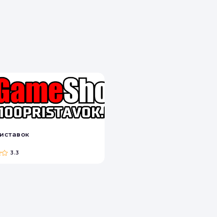
риставок
3.3