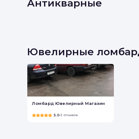
Антикварные
Ювелирные ломбар
Ломбард Ювелирный Магазин
М
М
Отправьте заявку через ме
Отправьте заявку через ме
О
5.0
•
2 отзывов
Ваш
Т
Т