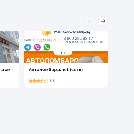
ки.
 дом
Автоломбард.net (сеть)
Автол
3.3