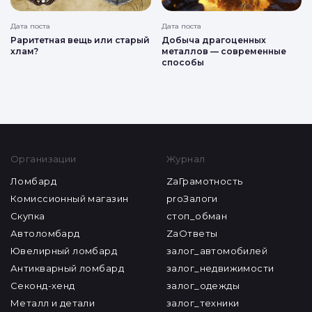
Дата поста
Дата поста
Раритетная вещь или старый
Добыча драгоценных
хлам?
металлов — современные
способы
Организации
Журнал
Ломбард
ZaГрамотность
Комиссионный магазин
proЗалоги
Скупка
стоп_обман
Автоломбард
ZaОтветы
Ювелирный ломбард
залог_автомобилей
Антикварный ломбард
залог_недвижимости
Секонд-хенд
залог_одежды
Металл и детали
залог_техники