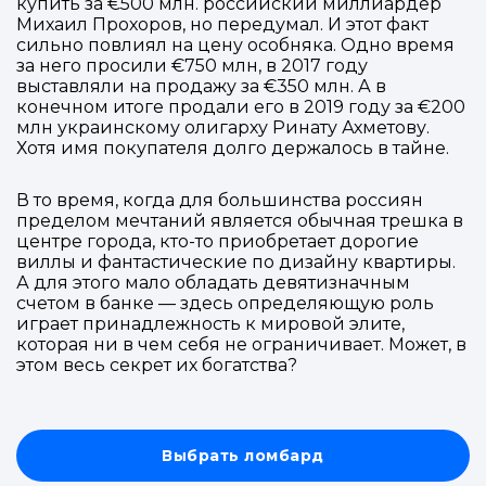
Войти в
купить за €500 млн. российский миллиардер
Михаил Прохоров, но передумал. И этот факт
Подать заявку
Подать заявку
профиль
сильно повлиял на цену особняка. Одно время
за него просили €750 млн, в 2017 году
Отправьте заявку через мессенджер-бот — магазины
Отправьте заявку через мессенджер-бот — магазины
выставляли на продажу за €350 млн. А в
Мы отправим код для входа на ваш
увидят её и пришлют предложения. Фото, описание и
увидят её и пришлют предложения. Фото, описание и
конечном итоге продали его в 2019 году за €200
AI-оценка прямо в чате.
AI-оценка прямо в чате.
номер телефона.
млн украинскому олигарху Ринату Ахметову.
Хотя имя покупателя долго держалось в тайне.
Telegram
Telegram
В то время, когда для большинства россиян
Телефон
пределом мечтаний является обычная трешка в
ВКонтакте
ВКонтакте
центре города, кто-то приобретает дорогие
виллы и фантастические по дизайну квартиры.
А для этого мало обладать девятизначным
или подайте через форму на сайте
или подайте через форму на сайте
счетом в банке — здесь определяющую роль
Войти в ЛК и заполнить форму
Войти в ЛК и заполнить форму
играет принадлежность к мировой элите,
которая ни в чем себя не ограничивает. Может, в
Отправить код
этом весь секрет их богатства?
Выбрать ломбард