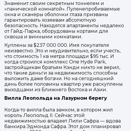
Знаменит своим секретным тоннелем и
«панической комнатой». Пуленепробиваемые
окна и сканеры оболочки глаза призваны
гарантировать хозяевам абсолютную
безопасность. Находятся апартаменты недалеко
от Гайд-Парка, оборудованы кортами для
сквоша и винными комнатами.
Куплены за $237 000 000. Имя покупателя
неизвестно. Это и неудивительно, если учесть,
что стоимость 1 кв метра площади $95 тыс. И
когда строился комплекс One Hyde Park,
застройщикам братьям Кэнди никто не верил,
что такие деньги за недвижимость способны
выложить даже богачи. Но на сегодняшний
день более половины квартир уже раскуплены
выходцами из Ближнего Востока и Азии.
Вилла Леопольда на Лазурном берегу
Когда-то вилла была замком, в котором жил
король Леопольд II. Сейчас этой
недвижимостью владеет Лили Сафра — вдова
банкира Эдмонда Сафра. Этот дом планировал