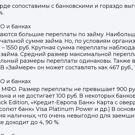
арде сопоставимы с банковскими и гораздо вы
%.
ются большие переплаты по займу. Наибольш
ачальной сумме займа. Но, по условиям организ
 1550 руб. Крупная сумма переплаты наблюдает
 займа. Средний размер максимальной перепла
льный размеры переплаты одинаковы. Также 
«Займере» он может составлять как 467 руб., т
 в МФО. Размер переплаты не превышает 900 ру
Войти в профиль
на и не достигает 100 руб. В некоторых банко
Подать заявку
Подать заявку
ack Edition, «Кредит-Европа Банк» Карта с ов
лют банк» Visa Platinum Power и др.) В основ
ы отправим код для входа на ваш номер телефона.
ссенджер-бот — магазины увидят её и пришлют предложения. 
ссенджер-бот — магазины увидят её и пришлют предложения. 
я наличных, что очень невыгодно для заемщи
прямо в чате.
прямо в чате.
е доходит до 4, 90 %.
елефон
Telegram
Telegram