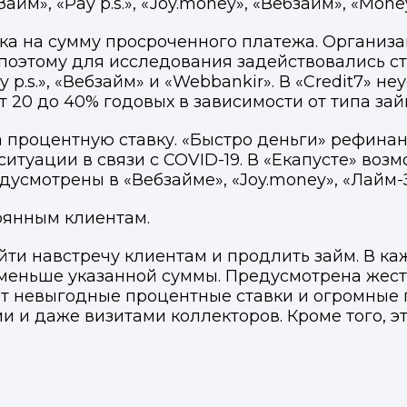
айм», «Pay p.s.», «Joy.money», «Вебзайм», «Mon
ка на сумму просроченного платежа. Организа
поэтому для исследования задействовались ст
 p.s.», «Вебзайм» и «Webbankir». В «Credit7» не
 20 до 40% годовых в зависимости от типа зай
 процентную ставку. «Быстро деньги» рефинан
туации в связи с COVID-19. В «Екапусте» воз
усмотрены в «Вебзайме», «Joy.money», «Лайм-З
оянным клиентам.
йти навстречу клиентам и продлить займ. В 
 меньше указанной суммы. Предусмотрена жест
ют невыгодные процентные ставки и огромные
 и даже визитами коллекторов. Кроме того, э