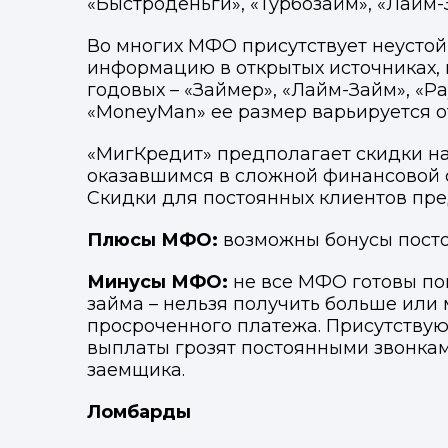
«Быстроденьги», «Турбозайм», «Лайм-З
Во многих МФО присутствует неустой
информацию в открытых источниках, 
годовых – «Займер», «Лайм-Займ», «Pay
«MoneyMan» ее размер варьируется от
«МигКредит» предполагает скидки на
оказавшимся в сложной финансовой си
Скидки для постоянных клиентов пред
Плюсы МФО:
возможны бонусы пост
Минусы МФО:
не все МФО готовы по
займа – нельзя получить больше или
просроченного платежа. Присутству
выплаты грозят постоянными звонками
заемщика.
Ломбарды