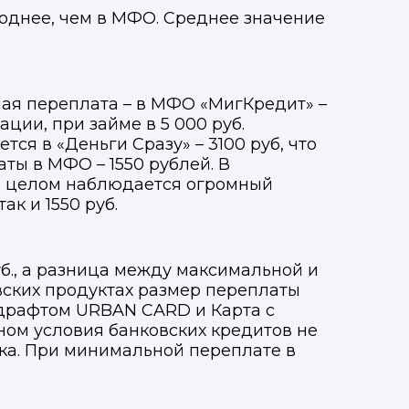
годнее, чем в МФО. Среднее значение
ая переплата – в МФО «МигКредит» –
ации, при займе в 5 000 руб.
ся в «Деньги Сразу» – 3100 руб, что
ты в МФО – 1550 рублей. В
в целом наблюдается огромный
ак и 1550 руб.
б., а разница между максимальной и
вских продуктах размер переплаты
ердрафтом URBAN CARD и Карта с
ном условия банковских кредитов не
Фото, описание и AI-оценка
Фото, описание и AI-оценка
ка. При минимальной переплате в