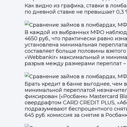
Как видно из графика, ставки в ломб
по дневной ставке не превышает 0,3 
В каждой из выбранных МФО наблюда
4650 руб., что практически равно изн
установлена минимальная переплата –
составляет больше половины взятого
«Webbankir» максимальный и минима
разрыв между размерами переплат – В 
Брать кредит в банке выгоднее, чем
минимальной переплатой незначитель
фиксирован («Росбанк» Mastercard Bl
овердрафтом CARD CREDIT PLUS, «Абсо
М
Отправьте заявку через ме
Отправьте заявку через ме
подразумевают беспроцентного сняти
645 руб. комиссия за снятие в Росбанк
Т