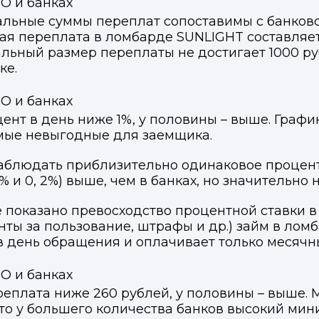
льные суммы переплат сопоставимы с банковс
ВКонтакте
ВКонтакте
я переплата в ломбарде SUNLIGHT составляет 
ьный размер переплаты не достигает 1000 руб.
или подайте через форму на сайте
или подайте через форму на сайте
ке.
Войти в ЛК и заполнить форму
Войти в ЛК и заполнить форму
Отправить код
т в день ниже 1%, у половины – выше. График
мые невыгодные для заемщика.
аблюдать приблизительно одинаковое процентн
 и 0, 2%) выше, чем в банках, но значительно 
е показано превосходство процентной ставки в
нты за пользование, штрафы и др.) займ в лом
в день обращения и оплачивает только месячн
еплата ниже 260 рублей, у половины – выше.
то у большего количества банков высокий мини