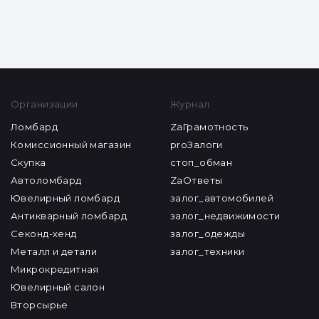
Организации
Журнал
Ломбард
ZaГрамотность
Комиссионный магазин
proЗалоги
Скупка
стоп_обман
Автоломбард
ZaОтветы
Ювелирный ломбард
залог_автомобилей
Антикварный ломбард
залог_недвижимости
Секонд-хенд
залог_одежды
Металл и детали
залог_техники
Микрокредитная
Ювелирный салон
Вторсырье