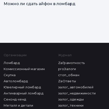
Можно ли сдать айфон в ломбард
Все статьи
Организации
Журнал
Ломбард
ZaГрамотность
Комиссионный магазин
proЗалоги
Скупка
стоп_обман
Автоломбард
ZaОтветы
Ювелирный ломбард
залог_автомобилей
Антикварный ломбард
залог_недвижимости
Секонд-хенд
залог_одежды
Металл и детали
залог_техники