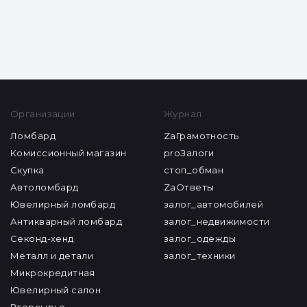
Организации
Журнал
Ломбард
ZaГрамотность
Комиссионный магазин
proЗалоги
Скупка
стоп_обман
Автоломбард
ZaОтветы
Ювелирный ломбард
залог_автомобилей
Антикварный ломбард
залог_недвижимости
Секонд-хенд
залог_одежды
Металл и детали
залог_техники
Микрокредитная
Ювелирный салон