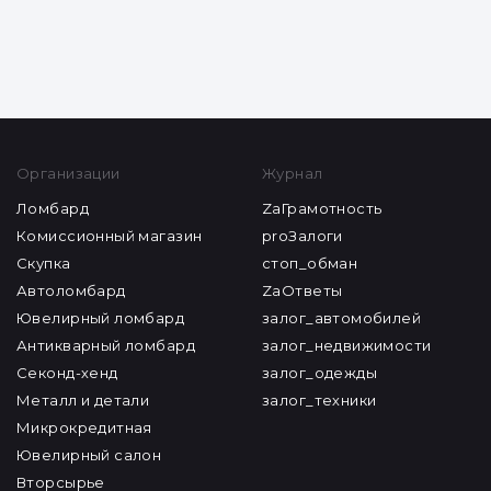
Организации
Журнал
Ломбард
ZaГрамотность
Комиссионный магазин
proЗалоги
Скупка
стоп_обман
Автоломбард
ZaОтветы
Ювелирный ломбард
залог_автомобилей
Антикварный ломбард
залог_недвижимости
Секонд-хенд
залог_одежды
Металл и детали
залог_техники
Микрокредитная
Ювелирный салон
Вторсырье