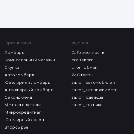
Организации
Журнал
Ломбард
ZaГрамотность
Комиссионный магазин
proЗалоги
Скупка
стоп_обман
Автоломбард
ZaОтветы
Ювелирный ломбард
залог_автомобилей
Антикварный ломбард
залог_недвижимости
Секонд-хенд
залог_одежды
Металл и детали
залог_техники
Микрокредитная
Ювелирный салон
Вторсырье