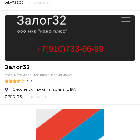
tel:+79203...
- показать
Залог32
Авто, мото и спецтехника
Недвижимость
3.3
г Смоленск, пр-кт Гагарина, д 19А
7 (910) 73...
- показать