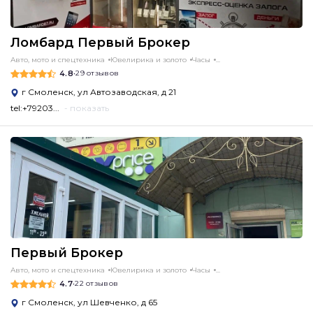
Ломбард Первый Брокер
Авто, мото и спецтехника
Ювелирика и золото
Часы
...
4.8
•
29 отзывов
г Смоленск, ул Автозаводская, д 21
tel:+79203...
- показать
Первый Брокер
Авто, мото и спецтехника
Ювелирика и золото
Часы
...
4.7
•
22 отзывов
г Смоленск, ул Шевченко, д 65