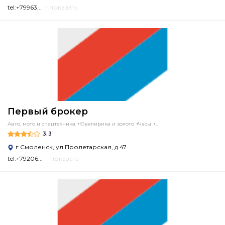
tel:+79963...
- показать
Первый брокер
Авто, мото и спецтехника
Ювелирика и золото
Часы
...
3.3
г Смоленск, ул Пролетарская, д 47
tel:+79206...
- показать