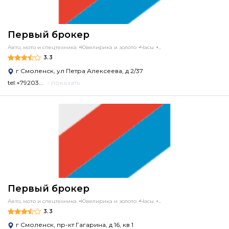
Первый брокер
Авто, мото и спецтехника
Ювелирика и золото
Часы
...
3.3
г Смоленск, ул Петра Алексеева, д 2/37
tel:+79203...
- показать
Первый брокер
Авто, мото и спецтехника
Ювелирика и золото
Часы
...
3.3
г Смоленск, пр-кт Гагарина, д 16, кв 1