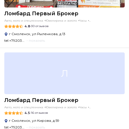
Ломбард Первый Брокер
Авто, мото и спецтехника
Ювелирика и золото
Часы
...
4.8
•
30 отзывов
г Смоленск, ул Рыленкова, д 13
tel:+79203...
- показать
Л
Ломбард Первый Брокер
Авто, мото и спецтехника
Ювелирика и золото
Часы
...
4.5
•
16 отзывов
г Смоленск, ул Кирова, д 59
tel:+79203...
- показать