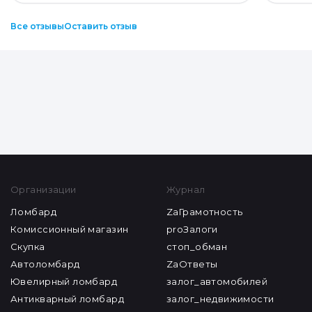
Все отзывы
Оставить отзыв
Организации
Журнал
Ломбард
ZaГрамотность
Комиссионный магазин
proЗалоги
Скупка
стоп_обман
Автоломбард
ZaОтветы
Ювелирный ломбард
залог_автомобилей
Антикварный ломбард
залог_недвижимости