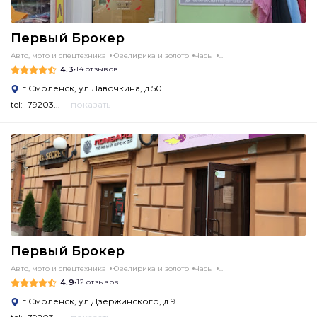
Первый Брокер
Авто, мото и спецтехника
Ювелирика и золото
Часы
...
4.3
•
14 отзывов
г Смоленск, ул Лавочкина, д 50
tel:+79203...
- показать
Первый Брокер
Авто, мото и спецтехника
Ювелирика и золото
Часы
...
4.9
•
12 отзывов
г Смоленск, ул Дзержинского, д 9