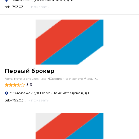
tel:+79303...
- показать
Первый брокер
Авто, мото и спецтехника
Ювелирика и золото
Часы
...
3.3
г Смоленск, ул Ново-Ленинградская, д 11
tel:+79203...
- показать