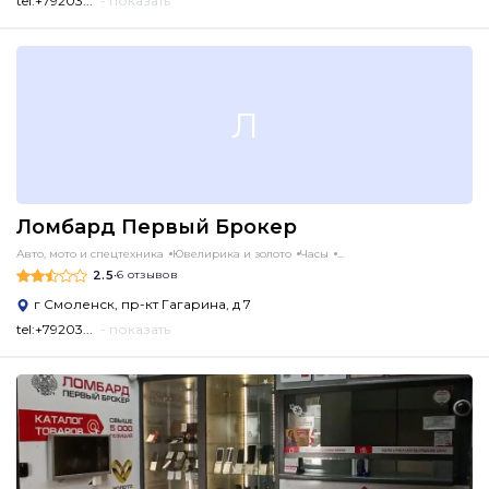
tel:+79203...
- показать
Л
Ломбард Первый Брокер
Авто, мото и спецтехника
Ювелирика и золото
Часы
...
2.5
•
6 отзывов
г Смоленск, пр-кт Гагарина, д 7
tel:+79203...
- показать