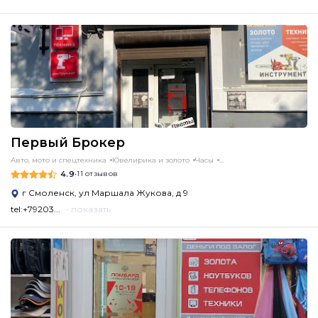
Первый Брокер
Авто, мото и спецтехника
Ювелирика и золото
Часы
...
4.9
•
11 отзывов
г Смоленск, ул Маршала Жукова, д 9
tel:+79203...
- показать