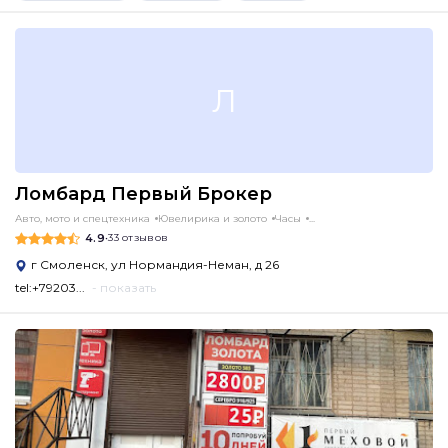
Л
Ломбард Первый Брокер
Авто, мото и спецтехника
Ювелирика и золото
Часы
...
4.9
•
33 отзывов
г Смоленск, ул Нормандия-Неман, д 26
tel:+79203...
- показать