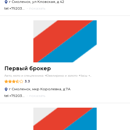
г Смоленск, ул Кловская, д 42
tel:+79203...
- показать
Первый брокер
Авто, мото и спецтехника
Ювелирика и золото
Часы
...
3.3
г Смоленск, мкр Королевка, д 7А
tel:+79203...
- показать